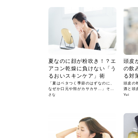
急に
人の
い原因.
めく..
ル...
時こそ.
本ケ
のシャ.
しい美.
のポ
める前.
と...
ヘッドス
と種
果。
血行を促
トリート
2026
2026
しばらく
髪をきれ
スキンケ
「たくさ
フェイス
顔の産毛
最近、な
できる.
魅力と、
効果が...
大きく変
すみカラ
ルでエア
ろそろ髪
ムを増や
ンプーに
に、実際
いうお悩
で抜くな
気がする
さろめ
の塗り...
く...
解...
思って...
頭皮の...
などの...
ものばか.
しょう...
感じて...
じつは...
ふと鏡を
痩身エス
落ち込ん
機器を使
メガネ
さくら
かえで
メガネ
さくら
さくら
あおい
あかり
あおい
あおい
その原...
技によ...
あおい
あかり
夏なのに顔が粉吹き！？エ
頭皮
アコン乾燥に負けない「う
の飲
るおいスキンケア」術
る対
「夏はベタつく季節のはずなのに、
頭皮の
なぜか口元や頬がカサカサ…」そん
酒と頭
な、...
解消...
さな
Yui