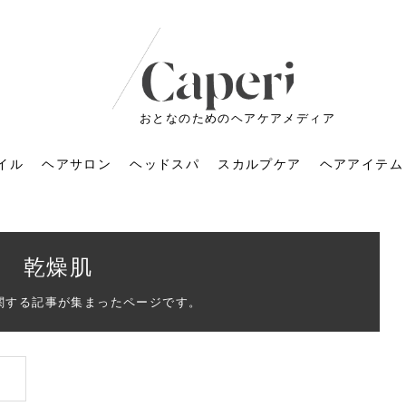
おとなのためのヘアケアメディア
イル
ヘアサロン
ヘッドスパ
スカルプケア
ヘアアイテム
乾燥肌
関する記事が集まったページです。
ートメントの付け方で
くすみが気になる人
6年のショートウルフ最
室に行くのが恥ずかし
ドスパの落とし穴！知
育てるには？毎日の洗
エキスシャンプーって
マリストのメイク術｜
小顔を目指す！美容鍼
ノリが変わる「顔脱
6年運気アップネイルガ
朝の5分が変わる！寝癖がつ
ツヤと透明感で垢抜ける！
ルーズウェーブとは？2026
お気に入りのお店が倒産し
頭皮を刺激してお顔のリフ
頭皮マッサージで目がぱっ
アイロンが苦手でも大丈
V3ファンデーションは危な
リンパマッサージと経絡マ
子供の脱毛、日焼け肌はN
そのネイル、本当に似合っ
がりが変わる｜効かな
026春トレンドの明る
レンドとは？ナチュラ
髪質の変化に気づいた
いと損する真実
と生活習慣を見直す基
いいの？無印良品など
いアイテムで「自分ら
果と後悔しない選び方
4つのメリットと、始
を公開！幸運を呼ぶ色
かない予防方法と時短寝癖
自然なヘアカラーで作る
年の注目スタイルと長さ別
た後の美容室の探し方！失
トアップ♪毎日こつこつカン
ちりする理由は？具体的な
夫！ブラッシング感覚で使
い？針の仕組み・全4種比
ッサージの違いとは？効果
G？親子で学ぶ、安心・安全
てる？指先をきれいに見え