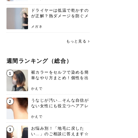
ドライヤーは低温で乾かすの
が正解？熱ダメージを防ぐメ
リットと、速乾のコツ
メガネ
もっと見る
週間ランキング（総合）
裾カラーをセルフで染める簡
1
単なやり方まとめ！個性を出
すなら今！
かえで
うなじが汚い…そんな自信が
2
ない女性にも役立つヘアアレ
ンジあります！
かえで
お悩み別！「地毛に戻した
3
い…」のご相談に答えます☆