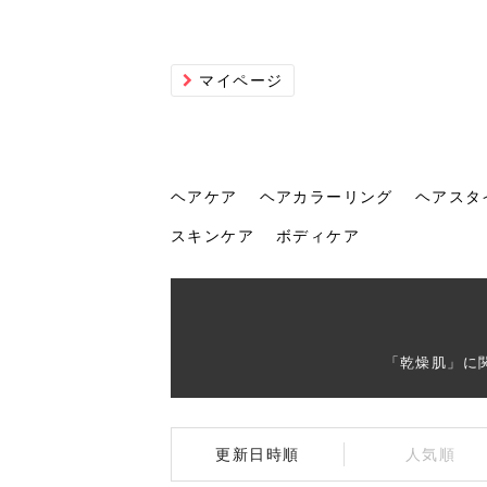
マイページ
ヘアケア
ヘアカラーリング
ヘアスタ
スキンケア
ボディケア
ヘアケア
ヘアカラーリング
ヘアスタイル
ヘアサロン
ヘッドスパ
スカルプケア
ヘアアイテム
メイク
エステ
脱毛
ネイル
スキンケア
ボディケア
「乾燥肌」に
トリ
髪の
202
美容
ヘッ
髪を
発酵
ミニ
針で
化粧
202
更新日時順
人気順
仕上
へ！2
新ト
い？
らな
い方
何が
少な
の効
毛」。
イド