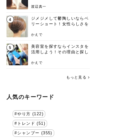
渡辺真一
ジメジメして鬱陶しいならベ
4
リーショート！女性らしさを
失わないポイント
かえで
美容室を探すならインスタを
5
活用しよう！その理由と探し
方を要チェック
かえで
もっと見る
人気のキーワード
やり方 (122)
トレンド (51)
シャンプー (355)