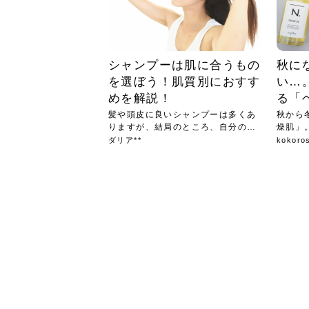
シャンプーは肌に合うもの
秋に
を選ぼう！肌質別におすす
い…
めを解説！
る「
髪や頭皮に良いシャンプーは多くあ
秋から
りますが、結局のところ、自分の頭
燥肌」
皮や...
や髪...
ダリア**
kokoro