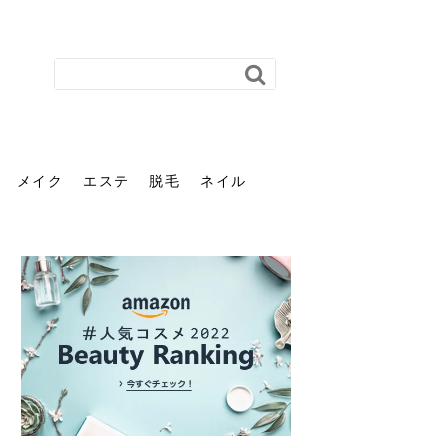
メイク
エステ
脱毛
ネイル
花粉で髪がパサパサするの
肌に合う髪色、どう見つけ
40代のパーマがダレる原因
前髪を薄くするための美容
ヘッドスパで頭皮をケアし
ストレスで髪の毛はどう変
40代の髪を悩みに最適！韓
「おしゃれ」と「身だしな
エステの勧誘が怖い人へ。
「今さら」なんて言わせな
オフィスネイルでも「キラ
はなぜ？原因と落とし方・
る？「イエベ」「ブルベ」
とは？自宅でできる復活術
院の頼み方とは？失敗しな
よう！ヘッドスパの効果と
わる？抜け毛・パサつきの
国発「ダリーフ」でヘアセ
み」は違う。相手に信頼感
断ることは悪くない。自分
い。40代のVIO・顔脱毛、
キラ」はOK？派手に見えな