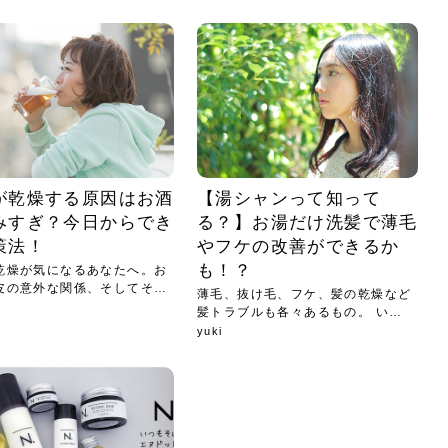
小じわが増えた？原因
手ならではの痩身効
ルルルン ハイドラのどれが
その医療ダイエット、後悔
..
.
..
ア
..
..
イント
..
直し...
「きれい...
の...
敗しに...
タン小顔☆
やり方...
えるヘア...
較・...
と、自...
なエ...
るのは...
パは、頭皮の汚れを落として
類の見分け方＆自宅で
オールハンドエステの
良い？その違いは？PDRN
しませんか？失敗する人の
進し、リラックス効果や美髪
メントの付け方で仕上がりは
春のトレンドカラーは明るめのく
年のショートウルフは、ナチュラ
美容室に行けていないし、そ
いに育てるには高価なアイテ
アで人気の発酵成分が、シャ
んのコスメを持っているの
ラインをすっきりさせたいと
をカミソリで剃って、毛抜き
んとなく運気が停滞している
新生活シーズン、朝の身支度を少しで
職場で浮かない落ち着いたトーンにし
2026年はレイヤーカットを使った髪型
美容室を倒産する数が増えているとい
毎日のちょっとした習慣で小顔は作れ
目元の印象を左右するのは目そのもの
ヘアアイロンを使うのが苦手、火傷が
メイクをしている時間も、スキンケア
サロンのメニューを見ていると、「リ
「ムダ毛が気になる」とお子さんが悩
SNSや雑誌で見かけた素敵なネイルデ
..
...
や...
共通点...
わります。今回は、毛先中心
ーです。ただし、髪がすでに
リーな仕上がりが今っぽい正
型を変えて気分転換したいと
す前に、洗い方や乾かし方、
も広がっています。無印良品
に使っているのはいつも同じ
みを抱えている方はいないで
ど、日々の自己処理を手間に
と悩んでいないでしょうか？
も短くしたい人は多いはず。じつは寝
たいけれど、どこか垢抜けた印象にし
のトレンドと重なり、ルーズウェーブ
うニュースがありました。もともと美
る！頭のこりをほぐしてフェイスライ
ではなく、頭皮の状態かもしれませ
怖いと感じている方はいないでしょう
の時間に変えるという発想から生まれ
ンパマッサージ」の他に「経絡マッサ
んでいる姿を見て、エステ脱毛を検討
ザインを、いざ自分の爪に試してみた
..
見て、急に小じわが増えたと
テと一言で言っても、最新の
癖は、...
たいと...
ヘ...
容室の...
ンのリ...
ん。以下...
か？そ...
たのが...
ージ」...
し始め...
ら、...
ルルルン ハイドラシリーズを使いたい
医師の管理のもと、科学的根拠に基づ
でいないでしょうか？じつは
ったものから、昔ながらの手
けれど、種類が多くてどれを選べばい
いて行う「医療ダイエット」は、自己
かえで
さくら
かえで
かえで
chicca
メガネ
さくら
あかり
あかり
あおい
さな
いか...
流のダ...
さな
さな
もっと見る
もっと見る
もっと見る
もっと見る
もっと見る
もっと見る
もっと見る
もっと見る
もっと見る
もっと見る
もっと見る
もっと見る
もっと見る
が乾燥する原因はお酒
【湯シャンって知って
みすぎ？今日からでき
る？】お湯だけ洗髪で薄毛
策法！
やフケの改善ができるか
も！？
乾燥が気になるあなたへ。お
皮の意外な関係、そしてその
薄毛、抜け毛、フケ、髪の乾燥など
髪トラブルも各々あるもの。 いろ
い...
yuki