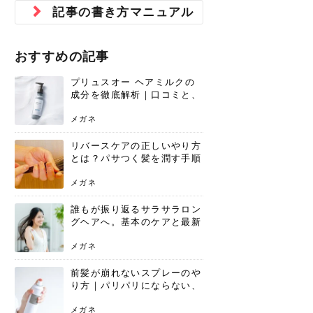
ジュベルック スキンの効果
本気の痩身と体質改善に。
防ぎ方を紹介
診断と...
と長...
いため...
おすすめの人
原因と...
ット...
を与え...
を守る...
賢...
い上...
記事の書き方マニュアル
とは？毛穴・ニキビ跡への
アーユルヴェーダに基づく
花粉の季節になると、髪がパサつく、
美容室で素敵なヘアカラーに染めても
パーマをかけたばかりなのに、もうカ
前髪は薄くしたほうが今風でおしゃれ
普段目に見えない頭皮ですが、何のケ
最近、髪のツヤがなくなったという方
韓国コスメを使うのは若い子だけだと
新しい環境に臨むとき、多くの人が意
「初回限定〇〇円！」そんなお得な体
40代になって、ふと自分のムダ毛のこ
仕事中も、ふとした瞬間に自分の指先
変化...
「イン...
広がる、手触りが悪いと感じた経験は
らったのに、家に帰って鏡を見たら、
ールがダレてしまったと感じている方
だと思っている人は、前髪を早く変え
アもせずに放っておくとダメージが蓄
や、抜け毛が増えたと悩んでいる方
思っていないでしょうか？ダリーフの
識するのが「身だしなみ」です。特に
験エステに行ってみたいけど、『押し
とが気になり始めたけど、「今から脱
を見て、気分が上がるという心ときめ
ありま...
「なん...
はいな...
たいと...
積して...
は、スト...
グラム...
メイク...
に弱い...
毛を...
く「キ...
ニキビ跡の凸凹をどうにかしたいと、
自己流のダイエットではなかなか落ち
おすすめの記事
肌の質感でお悩みではないでしょう
ない、頑固な脂肪やセルライトを、本
さくら
かえで
メガネ
かえで
yukarin
さくら
さくら
さな
さな
さな
あおい
か？肌に...
気で体...
プリュスオー ヘアミルクの
ゆい
さな
成分を徹底解析｜口コミと、
どんな髪質におすすめかを解
説
メガネ
リバースケアの正しいやり方
とは？パサつく髪を潤す手順
と失敗しない注意点
メガネ
誰もが振り返るサラサラロン
グヘアへ。基本のケアと最新
トレンドスタイル
メガネ
前髪が崩れないスプレーのや
り方｜パリパリにならない、
自然なキープ術を解説
メガネ