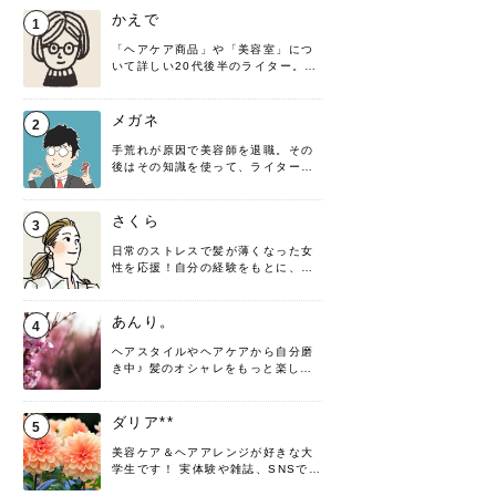
かえで
1
「ヘアケア商品」や「美容室」につ
いて詳しい20代後半のライター。楽
しみながら執筆させていただきま
す！
メガネ
2
手荒れが原因で美容師を退職。その
後はその知識を使って、ライターと
して転身したヘアケアオタクです。
髪の知識をわかりやすく紹介しま
す！
さくら
3
日常のストレスで髪が薄くなった女
性を応援！自分の経験をもとに、執
筆させていただきました。
あんり。
4
ヘアスタイルやヘアケアから自分磨
き中♪ 髪のオシャレをもっと楽しめ
るよう、日々勉強＆実践しています
♡ 役立つ情報をお届けできるように
頑張ります！よろしくお願いしま
ダリア**
5
す。
美容ケア＆ヘアアレンジが好きな大
学生です！ 実体験や雑誌、SNSで知
った情報を書いていこうと思いま