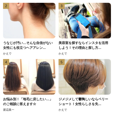
2
3
うなじが汚い…そんな自信がない
美容室を探すならインスタを活用
女性にも役立つヘアアレン...
しよう！その理由と探し方...
かえで
かえで
4
5
お悩み別！「地毛に戻したい…」
ジメジメして鬱陶しいならベリー
のご相談に答えます☆
ショート！女性らしさを失...
渡辺真一
かえで