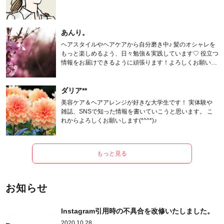
あんり。
ヘアスタイルやヘアケアから自分磨き中♪ 髪のオシャレを
もっと楽しめるよう、日々勉強＆実践しています♡ 役立つ
情報をお届けできるように頑張ります！よろしくお願いし
ます。
ダリア**
美容ケア＆ヘアアレンジが好きな大学生です！ 実体験や
雑誌、SNSで知った情報を書いていこうと思います。 こ
れからよろしくお願いします(*^^*)♪
もっと見る
お知らせ
Instagram引用時の不具合を改修いたしました。
2020.10.28