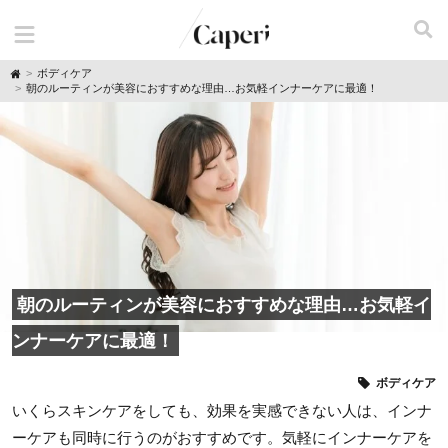
H
ボディケア
o
朝のルーティンが美容におすすめな理由…お気軽インナーケアに最適！
m
e
朝のルーティンが美容におすすめな理由…お気軽イ
ンナーケアに最適！
ボディケア
いくらスキンケアをしても、効果を実感できない人は、インナ
ーケアも同時に行うのがおすすめです。気軽にインナーケアを