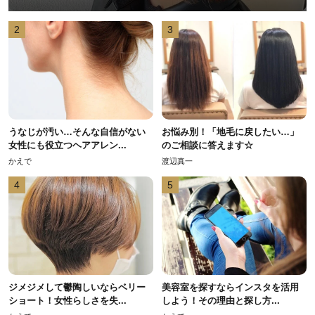
2
3
うなじが汚い…そんな自信がない
お悩み別！「地毛に戻したい…」
女性にも役立つヘアアレン...
のご相談に答えます☆
かえで
渡辺真一
4
5
ジメジメして鬱陶しいならベリー
美容室を探すならインスタを活用
ショート！女性らしさを失...
しよう！その理由と探し方...