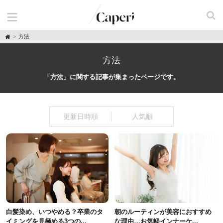
H
方法
o
m
e
方法
「方法」に関する記事が集まったページです。
更新日時順
人気順
白髪染め、いつやめる？卒業のタ
朝のルーティンが美容におすすめ
イミングを見極める3つの...
な理由…お気軽インナーケ...