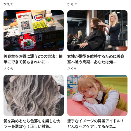
かえで
かえで
美容室をお得に通う2つの方法！簡
女性が髪型を維持するために美容
単にできて髪もきれいに...
室へ通う周期…あなたは知...
さくら
さくら
髪を染めるなら色落ちを楽しむカ
派手なイメージの韓国アイドル！
ラーを選ぼう！正しい対策...
どんなヘアケアしてるか気...