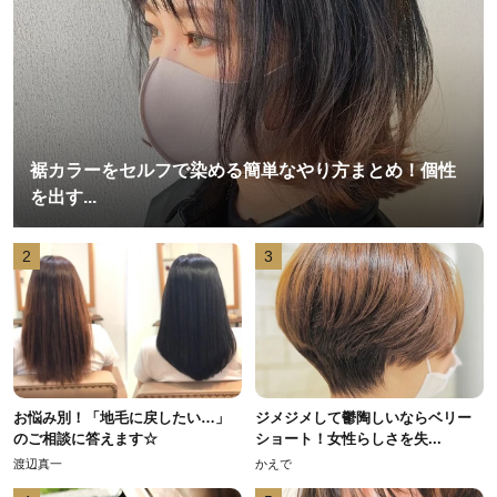
裾カラーをセルフで染める簡単なやり方まとめ！個性
を出す...
2
3
お悩み別！「地毛に戻したい…」
ジメジメして鬱陶しいならベリー
のご相談に答えます☆
ショート！女性らしさを失...
渡辺真一
かえで