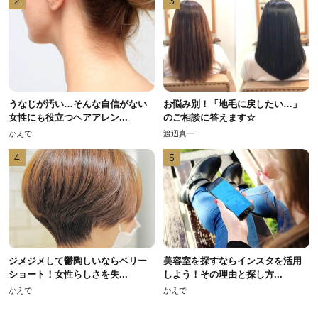
2
3
うなじが汚い…そんな自信がない
お悩み別！「地毛に戻したい…」
女性にも役立つヘアアレン...
のご相談に答えます☆
かえで
渡辺真一
4
5
ジメジメして鬱陶しいならベリー
美容室を探すならインスタを活用
ショート！女性らしさを失...
しよう！その理由と探し方...
かえで
かえで