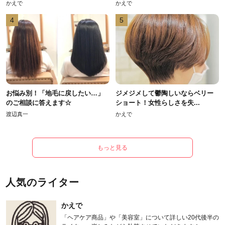
かえで
かえで
4
5
お悩み別！「地毛に戻したい…」
ジメジメして鬱陶しいならベリー
のご相談に答えます☆
ショート！女性らしさを失...
渡辺真一
かえで
もっと見る
人気のライター
かえで
「ヘアケア商品」や「美容室」について詳しい20代後半の