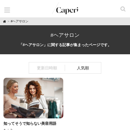
H
#ヘアサロン
o
m
e
#ヘアサロン
「#ヘアサロン」に関する記事が集まったページです。
更新日時順
人気順
知ってそうで知らない美容用語