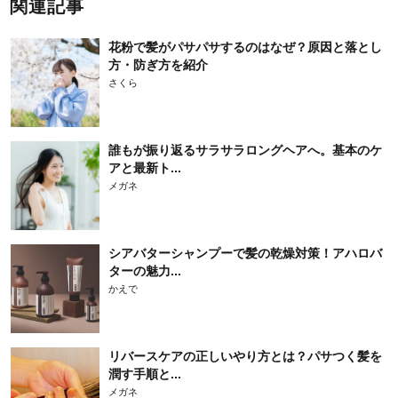
関連記事
花粉で髪がパサパサするのはなぜ？原因と落とし
方・防ぎ方を紹介
さくら
誰もが振り返るサラサラロングヘアへ。基本のケ
アと最新ト...
メガネ
シアバターシャンプーで髪の乾燥対策！アハロバ
ターの魅力...
かえで
リバースケアの正しいやり方とは？パサつく髪を
潤す手順と...
メガネ