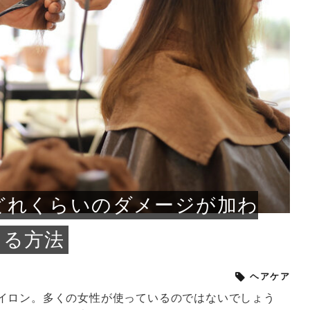
小じわが増えた？原因
手ならではの痩身効
ルルルン ハイドラのどれが
その医療ダイエット、後悔
..
.
..
ア
..
..
イント
..
直し...
「きれい...
の...
敗しに...
タン小顔☆
やり方...
えるヘア...
較・...
と、自...
なエ...
るのは...
パは、頭皮の汚れを落として
類の見分け方＆自宅で
オールハンドエステの
良い？その違いは？PDRN
しませんか？失敗する人の
進し、リラックス効果や美髪
メントの付け方で仕上がりは
春のトレンドカラーは明るめのく
年のショートウルフは、ナチュラ
美容室に行けていないし、そ
いに育てるには高価なアイテ
アで人気の発酵成分が、シャ
んのコスメを持っているの
ラインをすっきりさせたいと
をカミソリで剃って、毛抜き
んとなく運気が停滞している
新生活シーズン、朝の身支度を少しで
職場で浮かない落ち着いたトーンにし
2026年はレイヤーカットを使った髪型
美容室を倒産する数が増えているとい
毎日のちょっとした習慣で小顔は作れ
目元の印象を左右するのは目そのもの
ヘアアイロンを使うのが苦手、火傷が
メイクをしている時間も、スキンケア
サロンのメニューを見ていると、「リ
「ムダ毛が気になる」とお子さんが悩
SNSや雑誌で見かけた素敵なネイルデ
..
...
や...
共通点...
わります。今回は、毛先中心
ーです。ただし、髪がすでに
リーな仕上がりが今っぽい正
型を変えて気分転換したいと
す前に、洗い方や乾かし方、
も広がっています。無印良品
に使っているのはいつも同じ
みを抱えている方はいないで
ど、日々の自己処理を手間に
と悩んでいないでしょうか？
も短くしたい人は多いはず。じつは寝
たいけれど、どこか垢抜けた印象にし
のトレンドと重なり、ルーズウェーブ
うニュースがありました。もともと美
る！頭のこりをほぐしてフェイスライ
ではなく、頭皮の状態かもしれませ
怖いと感じている方はいないでしょう
の時間に変えるという発想から生まれ
ンパマッサージ」の他に「経絡マッサ
んでいる姿を見て、エステ脱毛を検討
ザインを、いざ自分の爪に試してみた
..
見て、急に小じわが増えたと
テと一言で言っても、最新の
癖は、...
たいと...
ヘ...
容室の...
ンのリ...
ん。以下...
か？そ...
たのが...
ージ」...
し始め...
ら、...
ルルルン ハイドラシリーズを使いたい
医師の管理のもと、科学的根拠に基づ
でいないでしょうか？じつは
ったものから、昔ながらの手
けれど、種類が多くてどれを選べばい
いて行う「医療ダイエット」は、自己
かえで
さくら
かえで
かえで
chicca
メガネ
さくら
あかり
あかり
あおい
さな
いか...
流のダ...
さな
さな
もっと見る
もっと見る
もっと見る
もっと見る
もっと見る
もっと見る
もっと見る
もっと見る
もっと見る
もっと見る
もっと見る
もっと見る
もっと見る
どれくらいのダメージが加わ
える方法
ヘアケア
イロン。多くの女性が使っているのではないでしょう