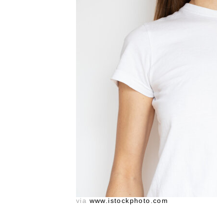
via
www.istockphoto.com