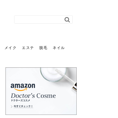
メイク
エステ
脱毛
ネイル
花粉で髪がパサパサするの
肌に合う髪色、どう見つけ
40代のパーマがダレる原因
前髪を薄くするための美容
ヘッドスパで頭皮をケアし
ストレスで髪の毛はどう変
40代の髪を悩みに最適！韓
「おしゃれ」と「身だしな
エステの勧誘が怖い人へ。
「今さら」なんて言わせな
オフィスネイルでも「キラ
はなぜ？原因と落とし方・
る？「イエベ」「ブルベ」
とは？自宅でできる復活術
院の頼み方とは？失敗しな
よう！ヘッドスパの効果と
わる？抜け毛・パサつきの
国発「ダリーフ」でヘアセ
み」は違う。相手に信頼感
断ることは悪くない。自分
い。40代のVIO・顔脱毛、
キラ」はOK？派手に見えな