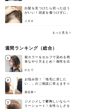
白髪を見つけたら切ったほう
がいい！頭皮を傷つけずに、
気になる白髪を処理する方法
メガネ
もっと見る
週間ランキング（総合）
裾カラーをセルフで染める簡
1
単なやり方まとめ！個性を出
すなら今！
かえで
お悩み別！「地毛に戻した
2
い…」のご相談に答えます☆
渡辺真一
ジメジメして鬱陶しいならベ
3
リーショート！女性らしさを