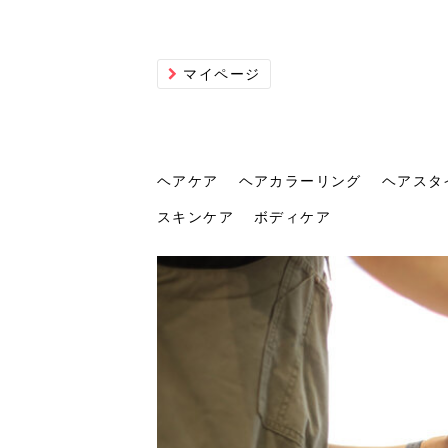
マイページ
ヘアケア
ヘアカラーリング
ヘアスタ
スキンケア
ボディケア
ヘアケア
ヘアカラーリング
ヘアスタイル
ヘアサロン
ヘッドスパ
スカルプケア
ヘアアイテム
メイク
エステ
脱毛
ネイル
スキンケア
ボディケア
トリ
髪の
202
美容
ヘッ
髪を
発酵
ミニ
針で
化粧
202
仕上
へ！2
新ト
い？
らな
い方
何が
少な
の効
毛」。
イド