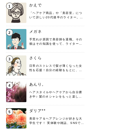
かえで
1
「ヘアケア商品」や「美容室」につ
いて詳しい20代後半のライター。楽
しみながら執筆させていただきま
す！
メガネ
2
手荒れが原因で美容師を退職。その
後はその知識を使って、ライターと
して転身したヘアケアオタクです。
髪の知識をわかりやすく紹介しま
す！
さくら
3
日常のストレスで髪が薄くなった女
性を応援！自分の経験をもとに、執
筆させていただきました。
あんり。
4
ヘアスタイルやヘアケアから自分磨
き中♪ 髪のオシャレをもっと楽しめ
るよう、日々勉強＆実践しています
♡ 役立つ情報をお届けできるように
頑張ります！よろしくお願いしま
ダリア**
5
す。
美容ケア＆ヘアアレンジが好きな大
学生です！ 実体験や雑誌、SNSで知
った情報を書いていこうと思いま