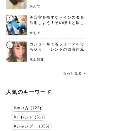
失わないポイント
かえで
美容室を探すならインスタを
4
活用しよう！その理由と探し
方を要チェック
かえで
カジュアルでもフォーマルで
5
もＯＫ！トレンドの西海岸風
ラフスタイル特集。
尾上雄輝
もっと見る
人気のキーワード
やり方 (122)
トレンド (51)
シャンプー (355)