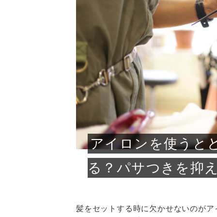
急に
人の
い原因.
めく..
ル...
時こそ.
本ケ
のシャ.
しい美.
のポ
める前.
と...
ヘッドス
と種
果。
血行を促
トリート
2026
2026
しばらく
髪をきれ
スキンケ
「たくさ
フェイス
顔の産毛
最近、な
できる.
魅力と、
効果が...
大きく変
すみカラ
ルでエア
ろそろ髪
ムを増や
ンプーに
に、実際
いうお悩
で抜くな
気がする
さろめ
の塗り...
く...
解...
思って...
頭皮の...
などの...
ものばか.
しょう...
感じて...
じつは...
ふと鏡を
痩身エス
落ち込ん
機器を使
メガネ
さくら
かえで
メガネ
さくら
さくら
あおい
あかり
あおい
あおい
その原...
技によ...
あおい
あかり
アイロンを使うと
る？パサつきを抑
髪をセットする時に欠かせないのがア