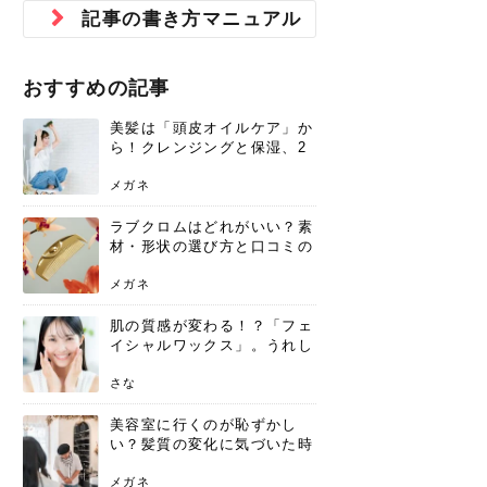
ジュベルック スキンの効果
本気の痩身と体質改善に。
防ぎ方を紹介
診断と...
と長...
いため...
おすすめの人
原因と...
ット...
を与え...
を守る...
賢...
い上...
記事の書き方マニュアル
とは？毛穴・ニキビ跡への
アーユルヴェーダに基づく
花粉の季節になると、髪がパサつく、
美容室で素敵なヘアカラーに染めても
パーマをかけたばかりなのに、もうカ
前髪は薄くしたほうが今風でおしゃれ
普段目に見えない頭皮ですが、何のケ
最近、髪のツヤがなくなったという方
韓国コスメを使うのは若い子だけだと
新しい環境に臨むとき、多くの人が意
「初回限定〇〇円！」そんなお得な体
40代になって、ふと自分のムダ毛のこ
仕事中も、ふとした瞬間に自分の指先
変化...
「イン...
広がる、手触りが悪いと感じた経験は
らったのに、家に帰って鏡を見たら、
ールがダレてしまったと感じている方
だと思っている人は、前髪を早く変え
アもせずに放っておくとダメージが蓄
や、抜け毛が増えたと悩んでいる方
思っていないでしょうか？ダリーフの
識するのが「身だしなみ」です。特に
験エステに行ってみたいけど、『押し
とが気になり始めたけど、「今から脱
を見て、気分が上がるという心ときめ
ありま...
「なん...
はいな...
たいと...
積して...
は、スト...
グラム...
メイク...
に弱い...
毛を...
く「キ...
ニキビ跡の凸凹をどうにかしたいと、
自己流のダイエットではなかなか落ち
おすすめの記事
肌の質感でお悩みではないでしょう
ない、頑固な脂肪やセルライトを、本
さくら
かえで
メガネ
かえで
yukarin
さくら
さくら
さな
さな
さな
あおい
か？肌に...
気で体...
美髪は「頭皮オイルケア」か
ゆい
さな
ら！クレンジングと保湿、2
つの方法と効果を解説
メガネ
ラブクロムはどれがいい？素
材・形状の選び方と口コミの
真相
メガネ
肌の質感が変わる！？「フェ
イシャルワックス」。うれし
いメリットと、肌荒れしない
ための基礎知識
さな
美容室に行くのが恥ずかし
い？髪質の変化に気づいた時
こそ、プロを頼るべき理由
メガネ