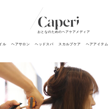
おとなのためのヘアケアメディア
イル
ヘアサロン
ヘッドスパ
スカルプケア
ヘアアイテム
ートメントの付け方で
くすみが気になる人
6年のショートウルフ最
室に行くのが恥ずかし
ドスパの落とし穴！知
育てるには？毎日の洗
エキスシャンプーって
マリストのメイク術｜
小顔を目指す！美容鍼
ノリが変わる「顔脱
6年運気アップネイルガ
朝の5分が変わる！寝癖がつ
ツヤと透明感で垢抜ける！
ルーズウェーブとは？2026
お気に入りのお店が倒産し
頭皮を刺激してお顔のリフ
頭皮マッサージで目がぱっ
アイロンが苦手でも大丈
V3ファンデーションは危な
リンパマッサージと経絡マ
子供の脱毛、日焼け肌はN
そのネイル、本当に似合っ
がりが変わる｜効かな
026春トレンドの明る
レンドとは？ナチュラ
髪質の変化に気づいた
いと損する真実
と生活習慣を見直す基
いいの？無印良品など
いアイテムで「自分ら
果と後悔しない選び方
4つのメリットと、始
を公開！幸運を呼ぶ色
かない予防方法と時短寝癖
自然なヘアカラーで作る
年の注目スタイルと長さ別
た後の美容室の探し方！失
トアップ♪毎日こつこつカン
ちりする理由は？具体的な
夫！ブラッシング感覚で使
い？針の仕組み・全4種比
ッサージの違いとは？効果
G？親子で学ぶ、安心・安全
てる？指先をきれいに見え