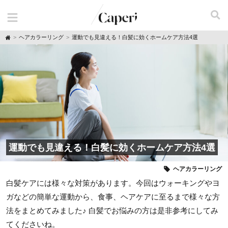
H
ヘアカラーリング
運動でも見違える！白髪に効くホームケア方法4選
o
m
e
運動でも見違える！白髪に効くホームケア方法4選
ヘアカラーリング
白髪ケアには様々な対策があります。今回はウォーキングやヨ
ガなどの簡単な運動から、食事、ヘアケアに至るまで様々な方
法をまとめてみました♪ 白髪でお悩みの方は是非参考にしてみ
てくださいね。