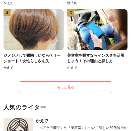
かえで
渡辺真一
4
5
ジメジメして鬱陶しいならベリー
美容室を探すならインスタを活用
ショート！女性らしさを失...
しよう！その理由と探し方...
かえで
かえで
もっと見る
人気のライター
かえで
「ヘアケア商品」や「美容室」について詳しい20代後半の