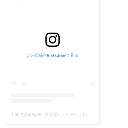
この投稿をInstagramで見る
山城 見沙黄/韓国ヘア🇰🇷/レイヤーカット/顔周りレイヤー(@abbey_misaki)がシェアした投稿