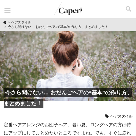
H
ヘアスタイル
o
今さら聞けない… おだんごヘアの“基本”の作り方、まとめました！
m
e
今さら聞けない… おだんごヘアの“基本”の作り方、
まとめました！
ヘアスタイル
定番ヘアアレンジのお団子ヘア。暑い夏、ロングヘアの方は特
にアップにしてまとめたいところですよね。でも、すぐに崩れ