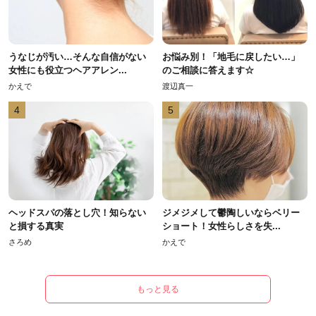
うなじが汚い…そんな自信がない
お悩み別！「地毛に戻したい…」
女性にも役立つヘアアレン...
のご相談に答えます☆
かえで
渡辺真一
4
5
ヘッドスパの落とし穴！知らない
ジメジメして鬱陶しいならベリー
と損する真実
ショート！女性らしさを失...
さろめ
かえで
もっと見る