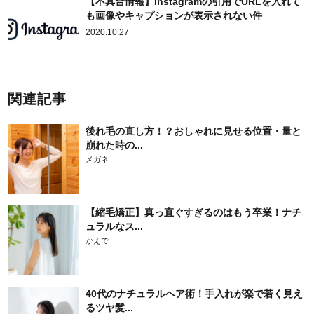
【不具合情報】Instagramの引用でURLを入れて
も画像やキャプションが表示されない件
2020.10.27
関連記事
後れ毛の直し方！？おしゃれに見せる位置・量と
崩れた時の...
メガネ
【縮毛矯正】真っ直ぐすぎるのはもう卒業！ナチ
ュラルなス...
かえで
40代のナチュラルヘア術！手入れが楽で若く見え
るツヤ髪...