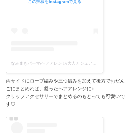
この投稿をInstagramで見る
なみまきパーマ/ヘアアレンジ/大人カジュアル🌼若奈(@wakana_jeno)がシェアした投稿
両サイドにロープ編みや三つ編みを加えて後方でおだん
ごにまとめれば、凝ったヘアアレンジに♪
クリップアクセサリーでまとめるのもとっても可愛いで
す♡