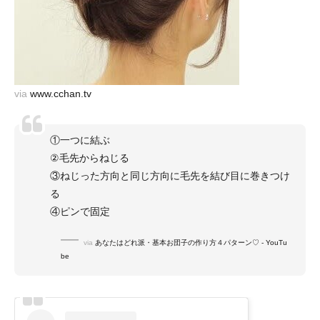
via
www.cchan.tv
①一つに結ぶ
②毛先からねじる
③ねじった方向と同じ方向に毛先を結び目に巻きつけ
る
④ピンで固定
via
あなたはどれ派・基本お団子の作り方４パターン♡ - YouTu
be