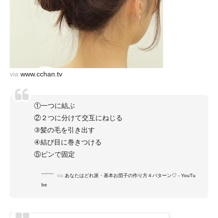
via
www.cchan.tv
①一つに結ぶ
②２つに分けて交互にねじる
③髪の毛を引き出す
④結び目に巻きつける
⑤ピンで固定
via
あなたはどれ派・基本お団子の作り方４パターン♡ - YouTu
be