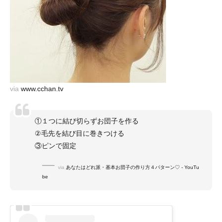
via
www.cchan.tv
①１つに結び切らずお団子を作る
②毛先を結び目に巻きつける
③ピンで固定
via
あなたはどれ派・基本お団子の作り方４パターン♡ - YouTu
be