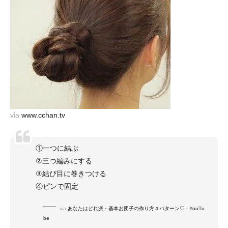
via
www.cchan.tv
①一つに結ぶ
②三つ編みにする
③結び目に巻きつける
④ピンで固定
via
あなたはどれ派・基本お団子の作り方４パターン♡ - YouTu
be