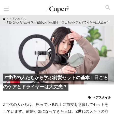
H
ヘアスタイル
o
Z世代の人たちから学ぶ前髪セットの基本！日ごろのケアとドライヤーは大丈夫？
m
e
Z世代の人たちから学ぶ前髪セットの基本！日ごろ
のケアとドライヤーは大丈夫？
ヘアスタイル
Z世代の人たちは、思っている以上に前髪を意識してセットを
しています。前髪が気になってきた人は、Z世代の人たちの前