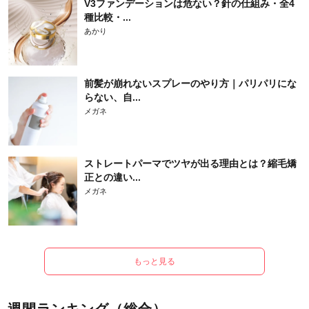
V3ファンデーションは危ない？針の仕組み・全4
種比較・...
あかり
前髪が崩れないスプレーのやり方｜パリパリにな
らない、自...
メガネ
ストレートパーマでツヤが出る理由とは？縮毛矯
正との違い...
メガネ
もっと見る