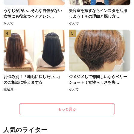
うなじが汚い…そんな自信がない
美容室を探すならインスタを活用
女性にも役立つヘアアレン...
しよう！その理由と探し方...
かえで
かえで
4
5
お悩み別！「地毛に戻したい…」
ジメジメして鬱陶しいならベリー
のご相談に答えます☆
ショート！女性らしさを失...
渡辺真一
かえで
もっと見る
人気のライター