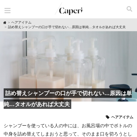
H
ヘアアイテム
o
詰め替えシャンプーの口が手で切れない…原因は単純…タオルがあれば大丈夫
m
e
詰め替えシャンプーの口が手で切れない…原因は単
純…タオルがあれば大丈夫
ヘアアイテム
シャンプーを使っている人の中には、お風呂場の中でボトルの
中身を詰め替えてしまおうと思って、そのまま口を切ろうとし