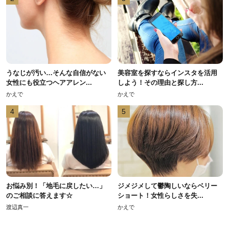
うなじが汚い…そんな自信がない
美容室を探すならインスタを活用
女性にも役立つヘアアレン...
しよう！その理由と探し方...
かえで
かえで
4
5
お悩み別！「地毛に戻したい…」
ジメジメして鬱陶しいならベリー
のご相談に答えます☆
ショート！女性らしさを失...
渡辺真一
かえで