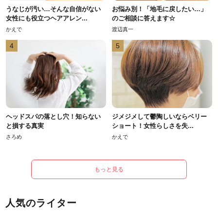
うなじが汚い…そんな自信がない
お悩み別！「地毛に戻したい…」
女性にも役立つヘアアレン...
のご相談に答えます☆
かえで
渡辺真一
4
5
ヘッドスパの落とし穴！知らない
ジメジメして鬱陶しいならベリー
と損する真実
ショート！女性らしさを失...
さろめ
かえで
もっと見る
人気のライター