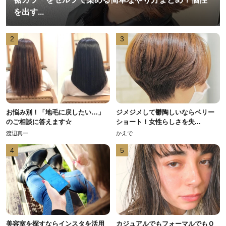
を出す...
2
3
お悩み別！「地毛に戻したい…」
ジメジメして鬱陶しいならベリー
のご相談に答えます☆
ショート！女性らしさを失...
渡辺真一
かえで
4
5
美容室を探すならインスタを活用
カジュアルでもフォーマルでもＯ