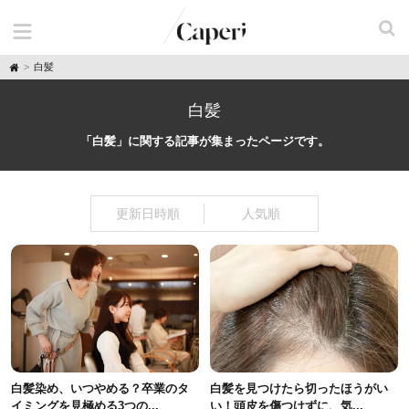
H
白髪
o
m
e
白髪
「白髪」に関する記事が集まったページです。
更新日時順
人気順
白髪染め、いつやめる？卒業のタ
白髪を見つけたら切ったほうがい
イミングを見極める3つの...
い！頭皮を傷つけずに、気...