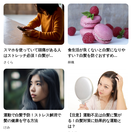
スマホを使っていて頭痛がある人
食生活が良くないと白髪になりや
はストレッチ必須！白髪が...
すい？白髪を防ぐおすすめ...
さくら
林檎
運動で白髪予防！ストレス解消で
【注意】運動不足は白髪に繋が
髪の健康を守る方法
る！白髪対策に効果的な運動と
は？
けみ