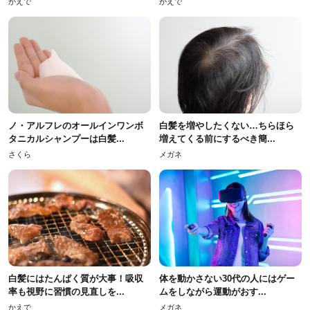
かえで
かえで
ノ・アルフレのオールインワンボ
白髪を増やしたくない…ちらほら
タニカルシャンプーは白髪...
増えてくる前にするべき簡...
さくら
メガネ
白髪にはたんぱく質が大事！吸収
体を動かさない30代の人にはゲー
率も視野に習慣の見直しを...
ムをしながら運動がおす...
かえで
メガネ