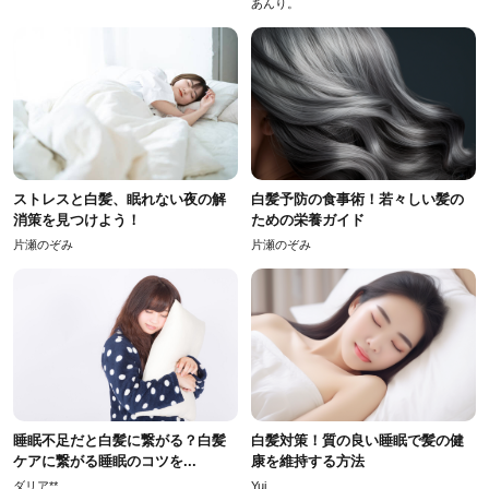
あんり。
ストレスと白髪、眠れない夜の解
白髪予防の食事術！若々しい髪の
消策を見つけよう！
ための栄養ガイド
片瀬のぞみ
片瀬のぞみ
睡眠不足だと白髪に繋がる？白髪
白髪対策！質の良い睡眠で髪の健
ケアに繋がる睡眠のコツを...
康を維持する方法
ダリア**
Yui