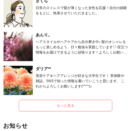
さくら
日常のストレスで髪が薄くなった女性を応援！自分の経験
をもとに、執筆させていただきました。
あんり。
ヘアスタイルやヘアケアから自分磨き中♪ 髪のオシャレを
もっと楽しめるよう、日々勉強＆実践しています♡ 役立つ
情報をお届けできるように頑張ります！よろしくお願いし
ます。
ダリア**
美容ケア＆ヘアアレンジが好きな大学生です！ 実体験や
雑誌、SNSで知った情報を書いていこうと思います。 こ
れからよろしくお願いします(*^^*)♪
もっと見る
お知らせ