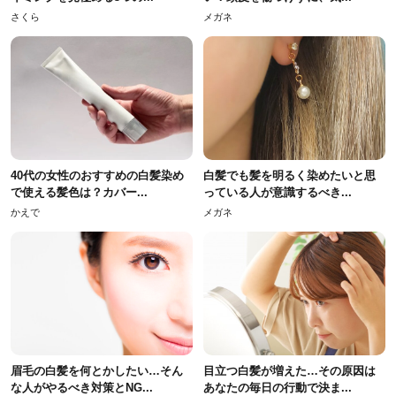
さくら
メガネ
40代の女性のおすすめの白髪染め
白髪でも髪を明るく染めたいと思
で使える髪色は？カバー...
っている人が意識するべき...
かえで
メガネ
眉毛の白髪を何とかしたい…そん
目立つ白髪が増えた…その原因は
な人がやるべき対策とNG...
あなたの毎日の行動で決ま...