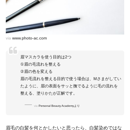
via
www.photo-ac.com
眉マスカラを使う目的は2つ
①眉の毛流れを整える
②眉の色を変える
眉の毛流れを整える目的で使う場合は、Mさまがしてい
たように、眉の表面をサッと撫でるように毛の流れを
整える、塗りかたが正解です。
via
Personal Beauty Academyより
眉毛の白髪を何とかしたいと思ったら、白髪染めではな