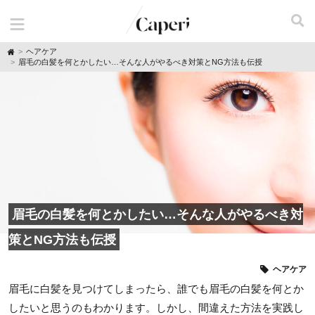
H
ヘアケア
o
眉毛の白髪を何とかしたい…そんな人がやるべき対策とNG方法も伝授
m
e
眉毛の白髪を何とかしたい…そんな人がやるべき対
策とNG方法も伝授
ヘアケア
眉毛に白髪を見つけてしまったら、誰でも眉毛の白髪を何とか
したいと思うのもわかります。しかし、間違えた方法を実践し