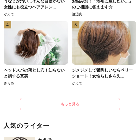
うなじが汚い…そんな自信がない
お悩み別！「地毛に戻したい…」
女性にも役立つヘアアレン...
のご相談に答えます☆
かえで
渡辺真一
4
5
ヘッドスパの落とし穴！知らない
ジメジメして鬱陶しいならベリー
と損する真実
ショート！女性らしさを失...
さろめ
かえで
もっと見る
人気のライター
かえで