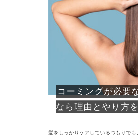
急に
人の
い原因.
めく..
ル...
時こそ.
本ケ
のシャ.
しい美.
のポ
める前.
と...
ヘッドス
と種
果。
血行を促
トリート
2026
2026
しばらく
髪をきれ
スキンケ
「たくさ
フェイス
顔の産毛
最近、な
できる.
魅力と、
効果が...
大きく変
すみカラ
ルでエア
ろそろ髪
ムを増や
ンプーに
に、実際
いうお悩
で抜くな
気がする
さろめ
の塗り...
く...
解...
思って...
頭皮の...
などの...
ものばか.
しょう...
感じて...
じつは...
ふと鏡を
痩身エス
落ち込ん
機器を使
メガネ
さくら
かえで
メガネ
さくら
さくら
あおい
あかり
あおい
あおい
その原...
技によ...
あおい
あかり
コーミングが必要
なら理由とやり方
髪をしっかりケアしているつもりでも