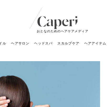
おとなのためのヘアケアメディア
イル
ヘアサロン
ヘッドスパ
スカルプケア
ヘアアイテム
ートメントの付け方で
くすみが気になる人
6年のショートウルフ最
室に行くのが恥ずかし
ドスパの落とし穴！知
育てるには？毎日の洗
エキスシャンプーって
マリストのメイク術｜
小顔を目指す！美容鍼
ノリが変わる「顔脱
6年運気アップネイルガ
朝の5分が変わる！寝癖がつ
ツヤと透明感で垢抜ける！
ルーズウェーブとは？2026
お気に入りのお店が倒産し
頭皮を刺激してお顔のリフ
頭皮マッサージで目がぱっ
アイロンが苦手でも大丈
V3ファンデーションは危な
リンパマッサージと経絡マ
子供の脱毛、日焼け肌はN
そのネイル、本当に似合っ
がりが変わる｜効かな
026春トレンドの明る
レンドとは？ナチュラ
髪質の変化に気づいた
いと損する真実
と生活習慣を見直す基
いいの？無印良品など
いアイテムで「自分ら
果と後悔しない選び方
4つのメリットと、始
を公開！幸運を呼ぶ色
かない予防方法と時短寝癖
自然なヘアカラーで作る
年の注目スタイルと長さ別
た後の美容室の探し方！失
トアップ♪毎日こつこつカン
ちりする理由は？具体的な
夫！ブラッシング感覚で使
い？針の仕組み・全4種比
ッサージの違いとは？効果
G？親子で学ぶ、安心・安全
てる？指先をきれいに見え