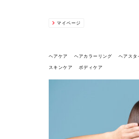
マイページ
ヘアケア
ヘアカラーリング
ヘアスタ
スキンケア
ボディケア
ヘアケア
ヘアカラーリング
ヘアスタイル
ヘアサロン
ヘッドスパ
スカルプケア
ヘアアイテム
メイク
エステ
脱毛
ネイル
スキンケア
ボディケア
トリ
髪の
202
美容
ヘッ
髪を
発酵
ミニ
針で
化粧
202
仕上
へ！2
新ト
い？
らな
い方
何が
少な
の効
毛」。
イド