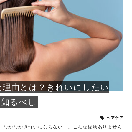
小じわが増えた？原因
手ならではの痩身効
ルルルン ハイドラのどれが
その医療ダイエット、後悔
..
.
..
ア
..
..
イント
..
直し...
「きれい...
の...
敗しに...
タン小顔☆
やり方...
えるヘア...
較・...
と、自...
なエ...
るのは...
パは、頭皮の汚れを落として
類の見分け方＆自宅で
オールハンドエステの
良い？その違いは？PDRN
しませんか？失敗する人の
進し、リラックス効果や美髪
メントの付け方で仕上がりは
春のトレンドカラーは明るめのく
年のショートウルフは、ナチュラ
美容室に行けていないし、そ
いに育てるには高価なアイテ
アで人気の発酵成分が、シャ
んのコスメを持っているの
ラインをすっきりさせたいと
をカミソリで剃って、毛抜き
んとなく運気が停滞している
新生活シーズン、朝の身支度を少しで
職場で浮かない落ち着いたトーンにし
2026年はレイヤーカットを使った髪型
美容室を倒産する数が増えているとい
毎日のちょっとした習慣で小顔は作れ
目元の印象を左右するのは目そのもの
ヘアアイロンを使うのが苦手、火傷が
メイクをしている時間も、スキンケア
サロンのメニューを見ていると、「リ
「ムダ毛が気になる」とお子さんが悩
SNSや雑誌で見かけた素敵なネイルデ
..
...
や...
共通点...
わります。今回は、毛先中心
ーです。ただし、髪がすでに
リーな仕上がりが今っぽい正
型を変えて気分転換したいと
す前に、洗い方や乾かし方、
も広がっています。無印良品
に使っているのはいつも同じ
みを抱えている方はいないで
ど、日々の自己処理を手間に
と悩んでいないでしょうか？
も短くしたい人は多いはず。じつは寝
たいけれど、どこか垢抜けた印象にし
のトレンドと重なり、ルーズウェーブ
うニュースがありました。もともと美
る！頭のこりをほぐしてフェイスライ
ではなく、頭皮の状態かもしれませ
怖いと感じている方はいないでしょう
の時間に変えるという発想から生まれ
ンパマッサージ」の他に「経絡マッサ
んでいる姿を見て、エステ脱毛を検討
ザインを、いざ自分の爪に試してみた
..
見て、急に小じわが増えたと
テと一言で言っても、最新の
癖は、...
たいと...
ヘ...
容室の...
ンのリ...
ん。以下...
か？そ...
たのが...
ージ」...
し始め...
ら、...
ルルルン ハイドラシリーズを使いたい
医師の管理のもと、科学的根拠に基づ
でいないでしょうか？じつは
ったものから、昔ながらの手
けれど、種類が多くてどれを選べばい
いて行う「医療ダイエット」は、自己
かえで
さくら
かえで
かえで
chicca
メガネ
さくら
あかり
あかり
あおい
さな
いか...
流のダ...
さな
さな
もっと見る
もっと見る
もっと見る
もっと見る
もっと見る
もっと見る
もっと見る
もっと見る
もっと見る
もっと見る
もっと見る
もっと見る
もっと見る
な理由とは？きれいにしたい
を知るべし
ヘアケア
、なかなかきれいにならない…。こんな経験ありません