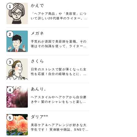
かえで
1
「ヘアケア商品」や「美容室」につ
いて詳しい20代後半のライター。楽
しみながら執筆させていただきま
す！
メガネ
2
手荒れが原因で美容師を退職。その
後はその知識を使って、ライターと
して転身したヘアケアオタクです。
髪の知識をわかりやすく紹介しま
す！
さくら
3
日常のストレスで髪が薄くなった女
性を応援！自分の経験をもとに、執
筆させていただきました。
あんり。
4
ヘアスタイルやヘアケアから自分磨
き中♪ 髪のオシャレをもっと楽しめ
るよう、日々勉強＆実践しています
♡ 役立つ情報をお届けできるように
頑張ります！よろしくお願いしま
ダリア**
5
す。
美容ケア＆ヘアアレンジが好きな大
学生です！ 実体験や雑誌、SNSで知
った情報を書いていこうと思いま