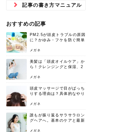
ジュベルック スキンの効果
本気の痩身と体質改善に。
防ぎ方を紹介
診断と...
と長...
いため...
おすすめの人
原因と...
ット...
を与え...
を守る...
賢...
い上...
記事の書き方マニュアル
とは？毛穴・ニキビ跡への
アーユルヴェーダに基づく
花粉の季節になると、髪がパサつく、
美容室で素敵なヘアカラーに染めても
パーマをかけたばかりなのに、もうカ
前髪は薄くしたほうが今風でおしゃれ
普段目に見えない頭皮ですが、何のケ
最近、髪のツヤがなくなったという方
韓国コスメを使うのは若い子だけだと
新しい環境に臨むとき、多くの人が意
「初回限定〇〇円！」そんなお得な体
40代になって、ふと自分のムダ毛のこ
仕事中も、ふとした瞬間に自分の指先
変化...
「イン...
広がる、手触りが悪いと感じた経験は
らったのに、家に帰って鏡を見たら、
ールがダレてしまったと感じている方
だと思っている人は、前髪を早く変え
アもせずに放っておくとダメージが蓄
や、抜け毛が増えたと悩んでいる方
思っていないでしょうか？ダリーフの
識するのが「身だしなみ」です。特に
験エステに行ってみたいけど、『押し
とが気になり始めたけど、「今から脱
を見て、気分が上がるという心ときめ
ありま...
「なん...
はいな...
たいと...
積して...
は、スト...
グラム...
メイク...
に弱い...
毛を...
く「キ...
ニキビ跡の凸凹をどうにかしたいと、
自己流のダイエットではなかなか落ち
おすすめの記事
肌の質感でお悩みではないでしょう
ない、頑固な脂肪やセルライトを、本
さくら
かえで
メガネ
かえで
yukarin
さくら
さくら
さな
さな
さな
あおい
か？肌に...
気で体...
PM2.5が頭皮トラブルの原因
ゆい
さな
に？かゆみ・フケを防ぐ簡単
ケア方法
メガネ
美髪は「頭皮オイルケア」か
ら！クレンジングと保湿、2
つの方法と効果を解説
メガネ
頭皮マッサージで目がぱっち
りする理由は？具体的なやり
方と継続のコツを解説
メガネ
誰もが振り返るサラサラロン
グヘアへ。基本のケアと最新
トレンドスタイル
メガネ