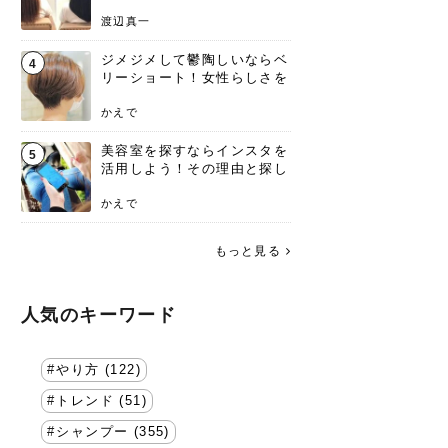
渡辺真一
ジメジメして鬱陶しいならベ
4
リーショート！女性らしさを
失わないポイント
かえで
美容室を探すならインスタを
5
活用しよう！その理由と探し
方を要チェック
かえで
もっと見る
人気のキーワード
やり方 (122)
トレンド (51)
シャンプー (355)