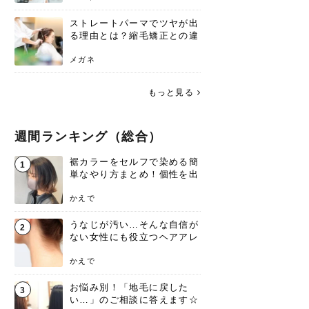
ストレートパーマでツヤが出
る理由とは？縮毛矯正との違
いや長持ちケアを解説
メガネ
もっと見る
週間ランキング（総合）
裾カラーをセルフで染める簡
1
単なやり方まとめ！個性を出
すなら今！
かえで
うなじが汚い…そんな自信が
2
ない女性にも役立つヘアアレ
ンジあります！
かえで
お悩み別！「地毛に戻した
3
い…」のご相談に答えます☆