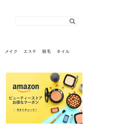
メイク
エステ
脱毛
ネイル
花粉で髪がパサパサするの
肌に合う髪色、どう見つけ
40代のパーマがダレる原因
前髪を薄くするための美容
ヘッドスパで頭皮をケアし
ストレスで髪の毛はどう変
40代の髪を悩みに最適！韓
「おしゃれ」と「身だしな
エステの勧誘が怖い人へ。
「今さら」なんて言わせな
オフィスネイルでも「キラ
はなぜ？原因と落とし方・
る？「イエベ」「ブルベ」
とは？自宅でできる復活術
院の頼み方とは？失敗しな
よう！ヘッドスパの効果と
わる？抜け毛・パサつきの
国発「ダリーフ」でヘアセ
み」は違う。相手に信頼感
断ることは悪くない。自分
い。40代のVIO・顔脱毛、
キラ」はOK？派手に見えな