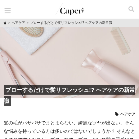
H
ヘアケア
ブローするだけで髪リフレッシュ!? ヘアケアの新常識
o
m
e
ブローするだけで髪リフレッシュ!? ヘアケアの新常
識
ヘアケア
髪の毛がパサパサでまとまらない、綺麗なツヤが出ない、そん
な悩みを持っている方は多いのではないでしょうか？ そんなと