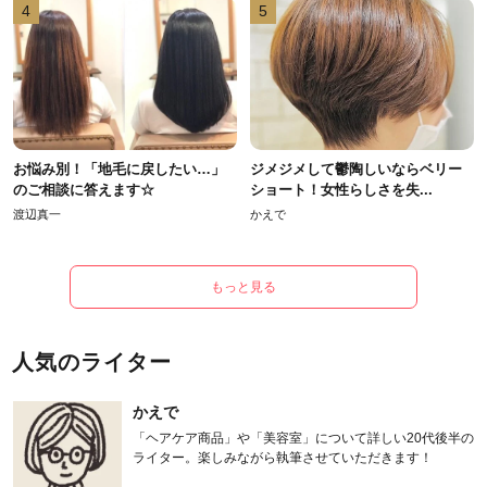
4
5
お悩み別！「地毛に戻したい…」
ジメジメして鬱陶しいならベリー
のご相談に答えます☆
ショート！女性らしさを失...
渡辺真一
かえで
もっと見る
人気のライター
かえで
「ヘアケア商品」や「美容室」について詳しい20代後半の
ライター。楽しみながら執筆させていただきます！