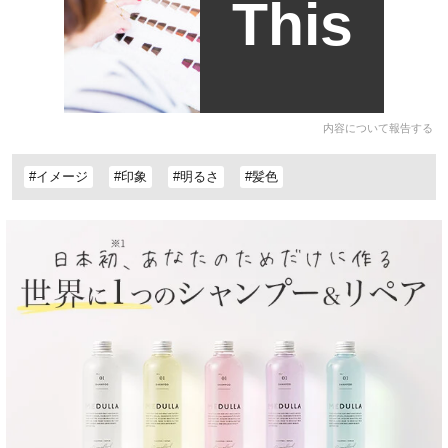
This
内容について報告する
#イメージ
#印象
#明るさ
#髪色