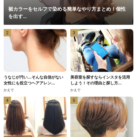
裾カラーをセルフで染める簡単なやり方まとめ！個性
を出す...
2
3
うなじが汚い…そんな自信がない
美容室を探すならインスタを活用
女性にも役立つヘアアレン...
しよう！その理由と探し方...
かえで
かえで
4
5