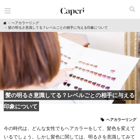
H
ヘアカラーリング
o
髪の明るさ意識してる？レベルごとの相手に与える印象について
m
e
髪の明るさ意識してる？レベルごとの相手に与える
印象について
ヘアカラーリング
今の時代は、どんな女性でもヘアカラーをして、髪色を変えて
いるでしょう。しかし髪色に関しては、明るさを意識してみて