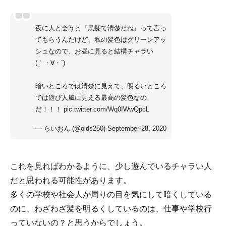
夜に人と会うと『黒髪で清楚だね』って言っ
てもらうんだけど、私の髪色はグリーンアッ
シュなので、お昼に見ると結構チャラい
(｀・∀・´)
暗いところでは清楚に見えて、明るいところ
では遊び人風に見える最高の髪色なの
だ！！！
pic.twitter.com/Wq0IWwQpcL
— らいおん (@olds250)
September 28, 2020
これを見ればわかるように、少し遊んでいるチャラい人
だと思われる可能性があります。
多くの学校や社会人が周りの目を気にして暗くしている
のに、わざわざ髪を明るくしているのは、仕事や学校行
っていないの？と思うからでしょう。