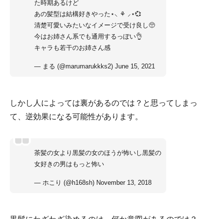
た時期あるけど
あの髪型は結構好きやった⋆⸜ ⚘ ⸝⋆💞
清楚可愛いみたいなイメージで受け良し🥺
今はお姉さん系でも通用するっぽい👌
キャラも若干のお姉さん感
— まる (@marumarukkks2)
June 15, 2021
しかし人によっては裏があるのでは？と思ってしまっ
て、逆効果になる可能性があります。
茶髪の女より黒髪の女のほうが怖いし黒髪の
女好きの男はもっと怖い
— ホこり (@h168sh)
November 13, 2018