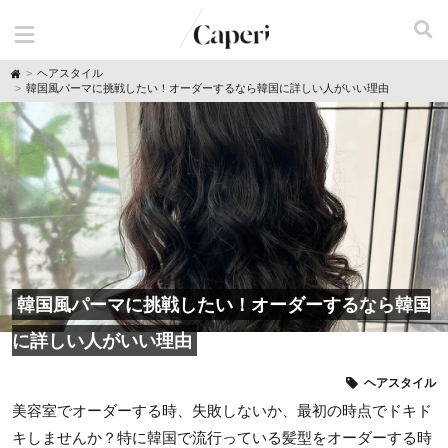
H
ヘアスタイル
o
韓国風パーマに挑戦したい！オーダーするなら韓国に詳しい人がいい理由
m
e
韓国風パーマに挑戦したい！オーダーするなら韓国
に詳しい人がいい理由
ヘアスタイル
美容室でオーダーする時、失敗しないか、最初の時点でドキド
キしませんか？特に韓国で流行っている髪型をオーダーする時