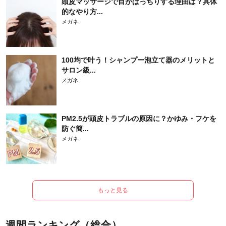
頭皮マッサージで目がぱっちりする理由は？具体
的なやり方...
メガネ
100均で叶う！シャンプー泡立て器のメリットと
サロン級...
メガネ
PM2.5が頭皮トラブルの原因に？かゆみ・フケを
防ぐ簡...
メガネ
もっと見る
週間ランキング（総合）