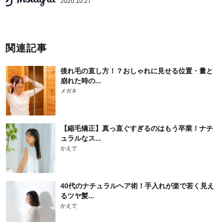
2020.10.27
関連記事
後れ毛の直し方！？おしゃれに見せる位置・量と
崩れた時の...
メガネ
【縮毛矯正】真っ直ぐすぎるのはもう卒業！ナチ
ュラルなス...
かえで
40代のナチュラルヘア術！手入れが楽で若く見え
るツヤ髪...
かえで