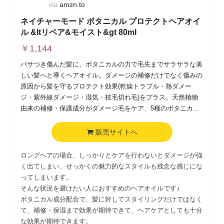
via
amzn.to
ネイチャーモード ボタニカル プロテクトヘアオイ
ル &ltリペア&モイスト&gt 80ml
￥
1,144
パサつき傷んだ髪に、ボタニカルの力で毛先までサラサラな美
しい髪へと導くヘアオイル。ダメージの補修だけでなく傷みの
原因から髪を守るプロテクト効果(乾燥トラブル・熱ダメー
ジ・紫外線ダメージ・湿気・枝毛切れ毛)をプラス。天然植物
由来の補修・保護成分がダメージ毛をケア、5種のボタニカル
オイル・3種のボタニカルエキスが傷みがちなキューティクル
に浸透しうるおいを保ちます。シトラスハーブの香り。パラベ
販売サイトへ
ンフリー。
ロングヘアの場合、しっかりとケアを行わないとダメージが強
く出てしまい、せっかくの魅力的なスタイルも残念な感じにな
ってしまいます。
そんな状況を避けたい人におすすめのヘアオイルです♪
ボタニカル成分配合で、髪に対してスタイリングだけではなく
て、補修・保湿まで効果が期待できて、ヘアケアとしても十分
な効果が期待できます。