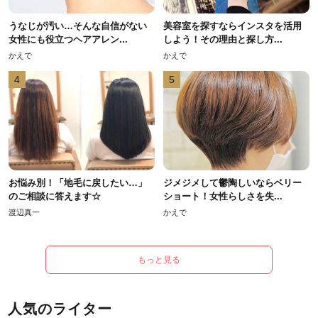
うなじが汚い…そんな自信がない
美容室を探すならインスタを活用
女性にも役立つヘアアレン...
しよう！その理由と探し方...
かえで
かえで
4
5
お悩み別！「地毛に戻したい…」
ジメジメして鬱陶しいならベリー
のご相談に答えます☆
ショート！女性らしさを失...
渡辺真一
かえで
もっと見る
人気のライター