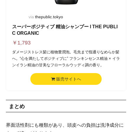
via
thepublic.tokyo
スーパーポジティブ 精油シャンプー l THE PUBLI
C ORGANIC
￥
1,793
ダメージストレス髪に植物豊潤泡。毛先まで指通りなめらか髪
へ。“心を満たしてポジティブに” フランキンセンス精油 × イラ
ンイラン精油の甘美なフローラルウッディ調の香り。
販売サイトへ
まとめ
界面活性剤にも種類があり、頭皮への負担は洗浄成分に