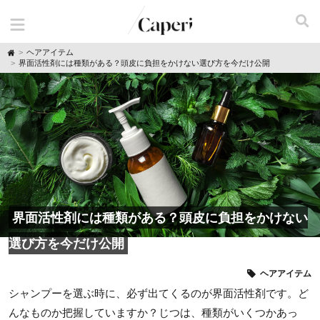
H
ヘアアイテム
o
界面活性剤には種類がある？頭皮に負担をかけない選び方を今だけ公開
m
e
界面活性剤には種類がある？頭皮に負担をかけない
選び方を今だけ公開
ヘアアイテム
シャンプーを選ぶ時に、必ず出てくるのが界面活性剤です。ど
んなものか把握していますか？じつは、種類がいくつかあっ