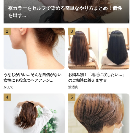
裾カラーをセルフで染める簡単なやり方まとめ！個性
を出す...
2
3
うなじが汚い…そんな自信がない
お悩み別！「地毛に戻したい…」
女性にも役立つヘアアレン...
のご相談に答えます☆
かえで
渡辺真一
4
5