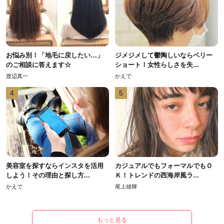
お悩み別！「地毛に戻したい…」
ジメジメして鬱陶しいならベリー
のご相談に答えます☆
ショート！女性らしさを失...
渡辺真一
かえで
4
5
美容室を探すならインスタを活用
カジュアルでもフォーマルでもＯ
しよう！その理由と探し方...
Ｋ！トレンドの西海岸風ラ...
かえで
尾上雄輝
もっと見る