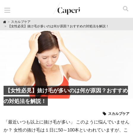
H
スカルプケア
o
【女性必見】抜け毛が多いのは何が原因？おすすめの対処法を解説！
m
e
【女性必見】抜け毛が多いのは何が原因？おすすめ
の対処法を解説！
スカルプケア
「最近いつも以上に抜け毛が多い」 このように悩んでいません
か？ 女性の抜け毛は１日に50～100本といわれていますが、こ