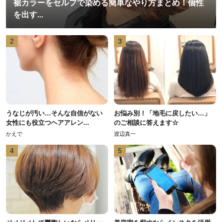
裾カラーをセルフで染める簡単なやり方まとめ！個性
を出す...
2
3
うなじが汚い…そんな自信がない
お悩み別！「地毛に戻したい…」
女性にも役立つヘアアレン...
のご相談に答えます☆
かえで
渡辺真一
4
5