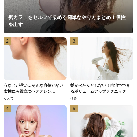
裾カラーをセルフで染める簡単なやり方まとめ！個性
を出す...
2
3
うなじが汚い…そんな自信がない
髪がぺたんとしない！自宅ででき
女性にも役立つヘアアレン...
るボリュームアップテクニック
かえで
けみ
4
5