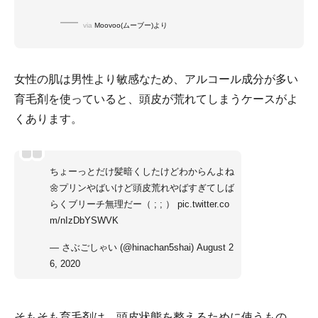
via
Moovoo(ムーブー)より
女性の肌は男性より敏感なため、アルコール成分が多い
育毛剤を使っていると、頭皮が荒れてしまうケースがよ
くあります。
ちょーっとだけ髪暗くしたけどわからんよね
🌼プリンやばいけど頭皮荒れやばすぎてしば
らくブリーチ無理だー（ ; ; ）
pic.twitter.co
m/nIzDbYSWVK
— さぶごしゃい (@hinachan5shai)
August 2
6, 2020
そもそも育毛剤は、頭皮状態を整えるために使うもの。