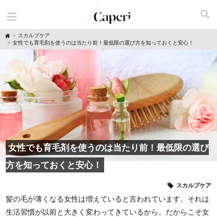
H
スカルプケア
o
女性でも育毛剤を使うのは当たり前！最低限の選び方を知っておくと安心！
m
e
女性でも育毛剤を使うのは当たり前！最低限の選び
方を知っておくと安心！
スカルプケア
髪の毛が薄くなる女性は増えていると言われています。それは
生活習慣が以前と大きく変わってきているから。だからこそ女