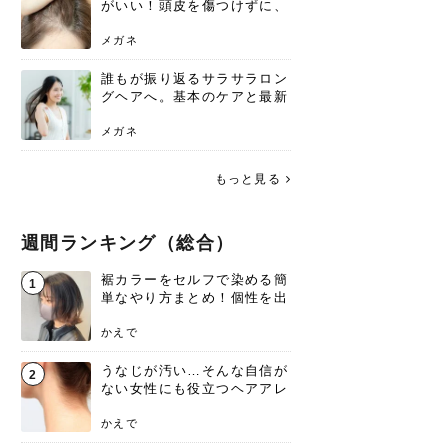
がいい！頭皮を傷つけずに、
気になる白髪を処理する方法
メガネ
誰もが振り返るサラサラロン
グヘアへ。基本のケアと最新
トレンドスタイル
メガネ
もっと見る
週間ランキング（総合）
裾カラーをセルフで染める簡
1
単なやり方まとめ！個性を出
すなら今！
かえで
うなじが汚い…そんな自信が
2
ない女性にも役立つヘアアレ
ンジあります！
かえで