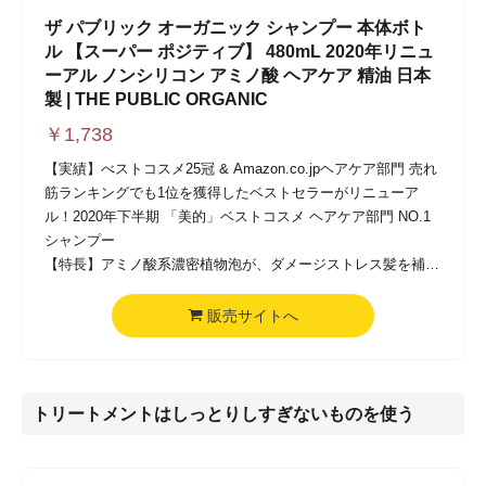
ザ パブリック オーガニック シャンプー 本体ボト
ル 【スーパー ポジティブ】 480mL 2020年リニュ
ーアル ノンシリコン アミノ酸 ヘアケア 精油 日本
製 | THE PUBLIC ORGANIC
￥
1,738
【実績】べストコスメ25冠 & Amazon.co.jpヘアケア部門 売れ
筋ランキングでも1位を獲得したベストセラーがリニューア
ル！2020年下半期 「美的」ベストコスメ ヘアケア部門 NO.1
シャンプー
【特長】アミノ酸系濃密植物泡が、ダメージストレス髪を補修
しながら保湿洗浄。オーガニック・ノンシリコンで、ダメージ
ケア＆毛先までなめらかな美しい髪へ。
販売サイトへ
【香り】ソマリア産 フランキンセンス精油 & マダガスカル産
イランイラン精油の甘美なフローラルウッディ調の香り（幸せ
溢れる100％精油の香り）
【タイプ・仕上がり】カラーやパーマなどで傷んだダメージヘ
トリートメントはしっとりしすぎないものを使う
ア、栄養保持力の低下した髪を、芯から健やかな指通りなめら
かな髪へ。