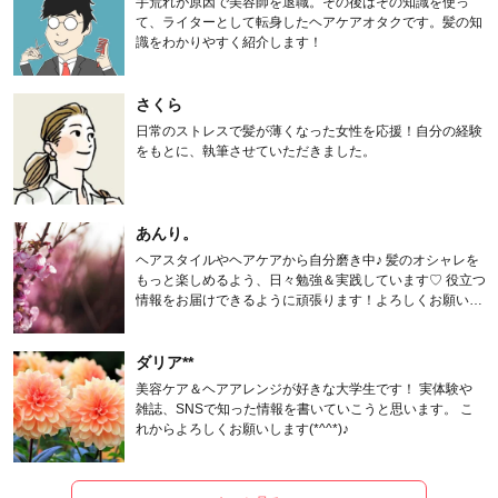
手荒れが原因で美容師を退職。その後はその知識を使っ
て、ライターとして転身したヘアケアオタクです。髪の知
識をわかりやすく紹介します！
さくら
日常のストレスで髪が薄くなった女性を応援！自分の経験
をもとに、執筆させていただきました。
あんり。
ヘアスタイルやヘアケアから自分磨き中♪ 髪のオシャレを
もっと楽しめるよう、日々勉強＆実践しています♡ 役立つ
情報をお届けできるように頑張ります！よろしくお願いし
ます。
ダリア**
美容ケア＆ヘアアレンジが好きな大学生です！ 実体験や
雑誌、SNSで知った情報を書いていこうと思います。 こ
れからよろしくお願いします(*^^*)♪