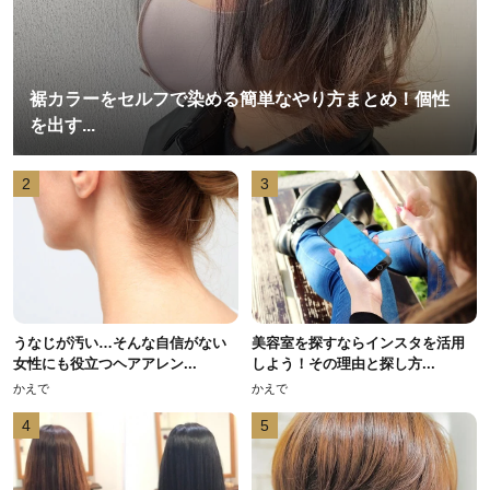
裾カラーをセルフで染める簡単なやり方まとめ！個性
を出す...
2
3
うなじが汚い…そんな自信がない
美容室を探すならインスタを活用
女性にも役立つヘアアレン...
しよう！その理由と探し方...
かえで
かえで
4
5