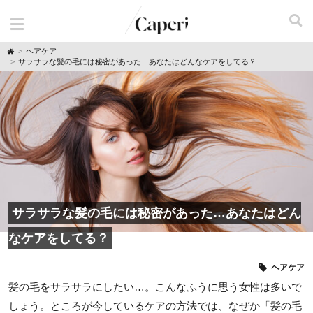
H
ヘアケア
o
サラサラな髪の毛には秘密があった…あなたはどんなケアをしてる？
m
e
サラサラな髪の毛には秘密があった…あなたはどん
なケアをしてる？
ヘアケア
髪の毛をサラサラにしたい…。こんなふうに思う女性は多いで
しょう。ところが今しているケアの方法では、なぜか「髪の毛