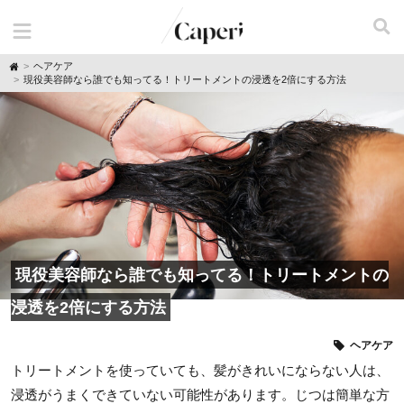
H
ヘアケア
o
現役美容師なら誰でも知ってる！トリートメントの浸透を2倍にする方法
m
e
現役美容師なら誰でも知ってる！トリートメントの
浸透を2倍にする方法
ヘアケア
トリートメントを使っていても、髪がきれいにならない人は、
浸透がうまくできていない可能性があります。じつは簡単な方