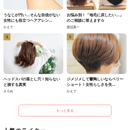
うなじが汚い…そんな自信がない
お悩み別！「地毛に戻したい…」
女性にも役立つヘアアレン...
のご相談に答えます☆
かえで
渡辺真一
4
5
ヘッドスパの落とし穴！知らない
ジメジメして鬱陶しいならベリー
と損する真実
ショート！女性らしさを失...
さろめ
かえで
もっと見る