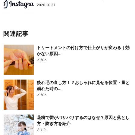
2020.10.27
関連記事
トリートメントの付け方で仕上がりが変わる｜効
かない原因...
メガネ
後れ毛の直し方！？おしゃれに見せる位置・量と
崩れた時の...
メガネ
花粉で髪がパサパサするのはなぜ？原因と落とし
方・防ぎ方を紹介
さくら