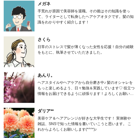
メガネ
手荒れが原因で美容師を退職。その後はその知識を使っ
て、ライターとして転身したヘアケアオタクです。髪の知
識をわかりやすく紹介します！
さくら
日常のストレスで髪が薄くなった女性を応援！自分の経験
をもとに、執筆させていただきました。
あんり。
ヘアスタイルやヘアケアから自分磨き中♪ 髪のオシャレを
もっと楽しめるよう、日々勉強＆実践しています♡ 役立つ
情報をお届けできるように頑張ります！よろしくお願いし
ます。
ダリア**
美容ケア＆ヘアアレンジが好きな大学生です！ 実体験や
雑誌、SNSで知った情報を書いていこうと思います。 こ
れからよろしくお願いします(*^^*)♪