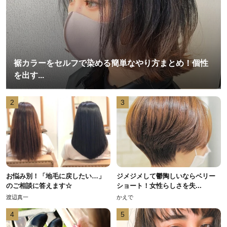
裾カラーをセルフで染める簡単なやり方まとめ！個性
を出す...
2
3
お悩み別！「地毛に戻したい…」
ジメジメして鬱陶しいならベリー
のご相談に答えます☆
ショート！女性らしさを失...
渡辺真一
かえで
4
5