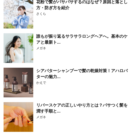
花粉で髪がパサパサするのはなぜ？原因と落とし
方・防ぎ方を紹介
さくら
誰もが振り返るサラサラロングヘアへ。基本のケ
アと最新ト...
メガネ
シアバターシャンプーで髪の乾燥対策！アハロバ
ターの魅力...
かえで
リバースケアの正しいやり方とは？パサつく髪を
潤す手順と...
メガネ