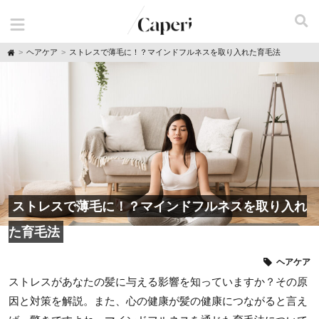
H
ヘアケア
ストレスで薄毛に！？マインドフルネスを取り入れた育毛法
o
m
e
ストレスで薄毛に！？マインドフルネスを取り入れ
た育毛法
ヘアケア
ストレスがあなたの髪に与える影響を知っていますか？その原
因と対策を解説。また、心の健康が髪の健康につながると言え