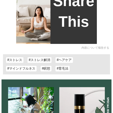
Share
This
内容について報告する
#ストレス
#ストレス解消
#ヘアケア
#マインドフルネス
#瞑想
#育毛法