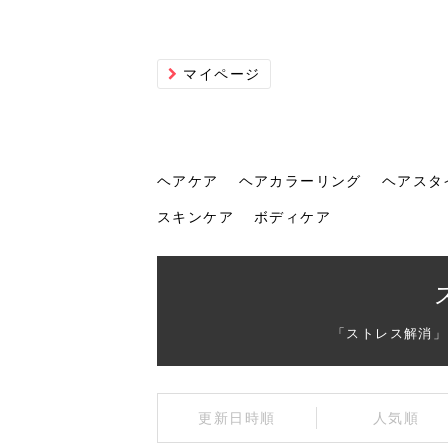
マイページ
ヘアケア
ヘアカラーリング
ヘアスタ
スキンケア
ボディケア
ヘアケア
ヘアカラーリング
ヘアスタイル
ヘアサロン
ヘッドスパ
スカルプケア
ヘアアイテム
メイク
エステ
脱毛
ネイル
スキンケア
ボディケア
「ストレス解消」
トリ
髪の
202
美容
ヘッ
髪を
発酵
ミニ
針で
化粧
202
更新日時順
人気順
仕上
へ！2
新ト
い？
らな
い方
何が
少な
の効
毛」。
イド