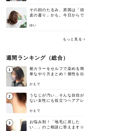
その顔のたるみ、原因は「頭
皮の凝り」かも。今日からで
きる、リフトアップ頭皮マッ
サージ
ゆい
もっと見る
週間ランキング（総合）
裾カラーをセルフで染める簡
1
単なやり方まとめ！個性を出
すなら今！
かえで
うなじが汚い…そんな自信が
2
ない女性にも役立つヘアアレ
ンジあります！
かえで
お悩み別！「地毛に戻した
3
い…」のご相談に答えます☆