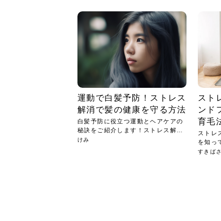
急に
人の
い原因.
めく..
ル...
時こそ.
本ケ
のシャ.
しい美.
のポ
める前.
と...
ヘッドス
と種
果。
血行を促
トリート
2026
2026
しばらく
髪をきれ
スキンケ
「たくさ
フェイス
顔の産毛
最近、な
できる.
魅力と、
効果が...
大きく変
すみカラ
ルでエア
ろそろ髪
ムを増や
ンプーに
に、実際
いうお悩
で抜くな
気がする
さろめ
の塗り...
く...
解...
思って...
頭皮の...
などの...
ものばか.
しょう...
感じて...
じつは...
ふと鏡を
痩身エス
落ち込ん
機器を使
メガネ
さくら
かえで
メガネ
さくら
さくら
あおい
あかり
あおい
あおい
その原...
技によ...
あおい
あかり
運動で白髪予防！ストレス
スト
解消で髪の健康を守る方法
ンド
育毛
白髪予防に役立つ運動とヘアケアの
秘訣をご紹介します！ストレス解消
ストレ
で白...
けみ
を知っ
を解...
すきば