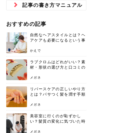
ジュベルック スキンの効果
本気の痩身と体質改善に。
防ぎ方を紹介
診断と...
と長...
いため...
おすすめの人
原因と...
ット...
を与え...
を守る...
賢...
い上...
記事の書き方マニュアル
とは？毛穴・ニキビ跡への
アーユルヴェーダに基づく
花粉の季節になると、髪がパサつく、
美容室で素敵なヘアカラーに染めても
パーマをかけたばかりなのに、もうカ
前髪は薄くしたほうが今風でおしゃれ
普段目に見えない頭皮ですが、何のケ
最近、髪のツヤがなくなったという方
韓国コスメを使うのは若い子だけだと
新しい環境に臨むとき、多くの人が意
「初回限定〇〇円！」そんなお得な体
40代になって、ふと自分のムダ毛のこ
仕事中も、ふとした瞬間に自分の指先
変化...
「イン...
広がる、手触りが悪いと感じた経験は
らったのに、家に帰って鏡を見たら、
ールがダレてしまったと感じている方
だと思っている人は、前髪を早く変え
アもせずに放っておくとダメージが蓄
や、抜け毛が増えたと悩んでいる方
思っていないでしょうか？ダリーフの
識するのが「身だしなみ」です。特に
験エステに行ってみたいけど、『押し
とが気になり始めたけど、「今から脱
を見て、気分が上がるという心ときめ
ありま...
「なん...
はいな...
たいと...
積して...
は、スト...
グラム...
メイク...
に弱い...
毛を...
く「キ...
ニキビ跡の凸凹をどうにかしたいと、
自己流のダイエットではなかなか落ち
おすすめの記事
肌の質感でお悩みではないでしょう
ない、頑固な脂肪やセルライトを、本
さくら
かえで
メガネ
かえで
yukarin
さくら
さくら
さな
さな
さな
あおい
か？肌に...
気で体...
自然なヘアスタイルとは？ヘ
ゆい
さな
アケアも必要になるという事
実を知っていますか？
かえで
ラブクロムはどれがいい？素
材・形状の選び方と口コミの
真相
メガネ
リバースケアの正しいやり方
とは？パサつく髪を潤す手順
と失敗しない注意点
メガネ
美容室に行くのが恥ずかし
い？髪質の変化に気づいた時
こそ、プロを頼るべき理由
メガネ