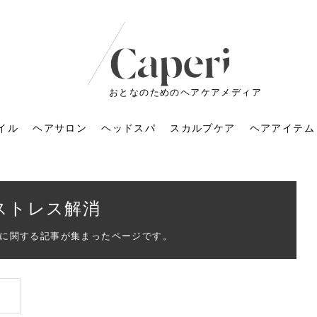
おとなのためのヘアケアメディア
イル
ヘアサロン
ヘッドスパ
スカルプケア
ヘアアイテム
ストレス解消
に関する記事が集まったページです。
ートメントの付け方で
くすみが気になる人
6年のショートウルフ最
室に行くのが恥ずかし
ドスパの落とし穴！知
育てるには？毎日の洗
エキスシャンプーって
マリストのメイク術｜
小顔を目指す！美容鍼
ノリが変わる「顔脱
6年運気アップネイルガ
朝の5分が変わる！寝癖がつ
ツヤと透明感で垢抜ける！
ルーズウェーブとは？2026
お気に入りのお店が倒産し
頭皮を刺激してお顔のリフ
頭皮マッサージで目がぱっ
アイロンが苦手でも大丈
V3ファンデーションは危な
リンパマッサージと経絡マ
子供の脱毛、日焼け肌はN
そのネイル、本当に似合っ
がりが変わる｜効かな
026春トレンドの明る
レンドとは？ナチュラ
髪質の変化に気づいた
いと損する真実
と生活習慣を見直す基
いいの？無印良品など
いアイテムで「自分ら
果と後悔しない選び方
4つのメリットと、始
を公開！幸運を呼ぶ色
かない予防方法と時短寝癖
自然なヘアカラーで作る
年の注目スタイルと長さ別
た後の美容室の探し方！失
トアップ♪毎日こつこつカン
ちりする理由は？具体的な
夫！ブラッシング感覚で使
い？針の仕組み・全4種比
ッサージの違いとは？効果
G？親子で学ぶ、安心・安全
てる？指先をきれいに見え