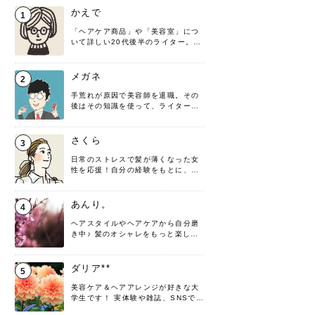
かえで
1
「ヘアケア商品」や「美容室」につ
いて詳しい20代後半のライター。楽
しみながら執筆させていただきま
す！
メガネ
2
手荒れが原因で美容師を退職。その
後はその知識を使って、ライターと
して転身したヘアケアオタクです。
髪の知識をわかりやすく紹介しま
す！
さくら
3
日常のストレスで髪が薄くなった女
性を応援！自分の経験をもとに、執
筆させていただきました。
あんり。
4
ヘアスタイルやヘアケアから自分磨
き中♪ 髪のオシャレをもっと楽しめ
るよう、日々勉強＆実践しています
♡ 役立つ情報をお届けできるように
頑張ります！よろしくお願いしま
ダリア**
5
す。
美容ケア＆ヘアアレンジが好きな大
学生です！ 実体験や雑誌、SNSで知
った情報を書いていこうと思いま