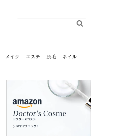
メイク
エステ
脱毛
ネイル
花粉で髪がパサパサするの
肌に合う髪色、どう見つけ
40代のパーマがダレる原因
前髪を薄くするための美容
ヘッドスパで頭皮をケアし
ストレスで髪の毛はどう変
40代の髪を悩みに最適！韓
「おしゃれ」と「身だしな
エステの勧誘が怖い人へ。
「今さら」なんて言わせな
オフィスネイルでも「キラ
はなぜ？原因と落とし方・
る？「イエベ」「ブルベ」
とは？自宅でできる復活術
院の頼み方とは？失敗しな
よう！ヘッドスパの効果と
わる？抜け毛・パサつきの
国発「ダリーフ」でヘアセ
み」は違う。相手に信頼感
断ることは悪くない。自分
い。40代のVIO・顔脱毛、
キラ」はOK？派手に見えな