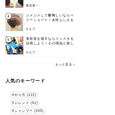
渡辺真一
ジメジメして鬱陶しいならベ
4
リーショート！女性らしさを
失わないポイント
かえで
美容室を探すならインスタを
5
活用しよう！その理由と探し
方を要チェック
かえで
もっと見る
人気のキーワード
やり方 (122)
トレンド (51)
シャンプー (355)