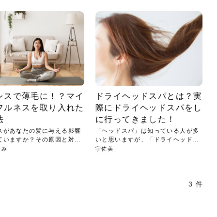
小じわが増えた？原因
手ならではの痩身効
ルルルン ハイドラのどれが
その医療ダイエット、後悔
..
.
..
ア
..
..
イント
..
直し...
「きれい...
の...
敗しに...
タン小顔☆
やり方...
えるヘア...
較・...
と、自...
なエ...
るのは...
パは、頭皮の汚れを落として
類の見分け方＆自宅で
オールハンドエステの
良い？その違いは？PDRN
しませんか？失敗する人の
進し、リラックス効果や美髪
メントの付け方で仕上がりは
春のトレンドカラーは明るめのく
年のショートウルフは、ナチュラ
美容室に行けていないし、そ
いに育てるには高価なアイテ
アで人気の発酵成分が、シャ
んのコスメを持っているの
ラインをすっきりさせたいと
をカミソリで剃って、毛抜き
んとなく運気が停滞している
新生活シーズン、朝の身支度を少しで
職場で浮かない落ち着いたトーンにし
2026年はレイヤーカットを使った髪型
美容室を倒産する数が増えているとい
毎日のちょっとした習慣で小顔は作れ
目元の印象を左右するのは目そのもの
ヘアアイロンを使うのが苦手、火傷が
メイクをしている時間も、スキンケア
サロンのメニューを見ていると、「リ
「ムダ毛が気になる」とお子さんが悩
SNSや雑誌で見かけた素敵なネイルデ
..
...
や...
共通点...
わります。今回は、毛先中心
ーです。ただし、髪がすでに
リーな仕上がりが今っぽい正
型を変えて気分転換したいと
す前に、洗い方や乾かし方、
も広がっています。無印良品
に使っているのはいつも同じ
みを抱えている方はいないで
ど、日々の自己処理を手間に
と悩んでいないでしょうか？
も短くしたい人は多いはず。じつは寝
たいけれど、どこか垢抜けた印象にし
のトレンドと重なり、ルーズウェーブ
うニュースがありました。もともと美
る！頭のこりをほぐしてフェイスライ
ではなく、頭皮の状態かもしれませ
怖いと感じている方はいないでしょう
の時間に変えるという発想から生まれ
ンパマッサージ」の他に「経絡マッサ
んでいる姿を見て、エステ脱毛を検討
ザインを、いざ自分の爪に試してみた
..
見て、急に小じわが増えたと
テと一言で言っても、最新の
癖は、...
たいと...
ヘ...
容室の...
ンのリ...
ん。以下...
か？そ...
たのが...
ージ」...
し始め...
ら、...
ルルルン ハイドラシリーズを使いたい
医師の管理のもと、科学的根拠に基づ
でいないでしょうか？じつは
ったものから、昔ながらの手
けれど、種類が多くてどれを選べばい
いて行う「医療ダイエット」は、自己
かえで
さくら
かえで
かえで
chicca
メガネ
さくら
あかり
あかり
あおい
さな
いか...
流のダ...
さな
さな
もっと見る
もっと見る
もっと見る
もっと見る
もっと見る
もっと見る
もっと見る
もっと見る
もっと見る
もっと見る
もっと見る
もっと見る
もっと見る
レスで薄毛に！？マイ
ドライヘッドスパとは？実
フルネスを取り入れた
際にドライヘッドスパをし
法
に行ってきました！
スがあなたの髪に与える影響
「ヘッドスパ」は知っている人が多
ていますか？その原因と対策
いと思いますが、「ドライヘッドス
パ」...
さみ
宇佐美
3 件