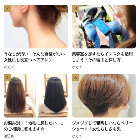
2
3
うなじが汚い…そんな自信がない
美容室を探すならインスタを活用
女性にも役立つヘアアレン...
しよう！その理由と探し方...
かえで
かえで
4
5
お悩み別！「地毛に戻したい…」
ジメジメして鬱陶しいならベリー
のご相談に答えます☆
ショート！女性らしさを失...
渡辺真一
かえで