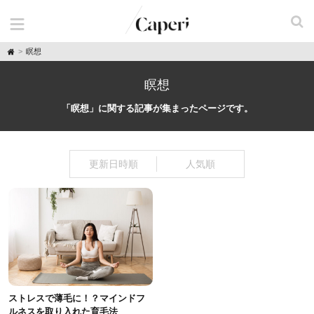
H
瞑想
o
m
e
瞑想
「瞑想」に関する記事が集まったページです。
更新日時順
人気順
ストレスで薄毛に！？マインドフ
ルネスを取り入れた育毛法