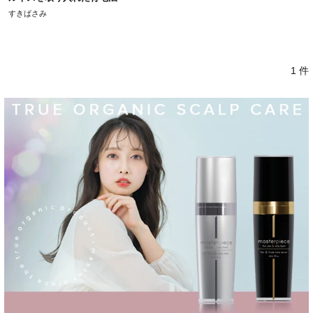
すきばさみ
1 件