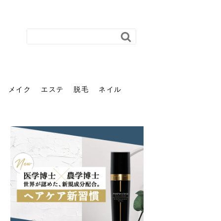
メイク
エステ
脱毛
ネイル
花粉で髪がパサパサするの
肌に合う髪色、どう見つけ
40代のパーマがダレる原因
前髪を薄くするための美容
ヘッドスパで頭皮をケアし
ストレスで髪の毛はどう変
40代の髪を悩みに最適！韓
「おしゃれ」と「身だしな
エステの勧誘が怖い人へ。
「今さら」なんて言わせな
オフィスネイルでも「キラ
はなぜ？原因と落とし方・
る？「イエベ」「ブルベ」
とは？自宅でできる復活術
院の頼み方とは？失敗しな
よう！ヘッドスパの効果と
わる？抜け毛・パサつきの
国発「ダリーフ」でヘアセ
み」は違う。相手に信頼感
断ることは悪くない。自分
い。40代のVIO・顔脱毛、
キラ」はOK？派手に見えな