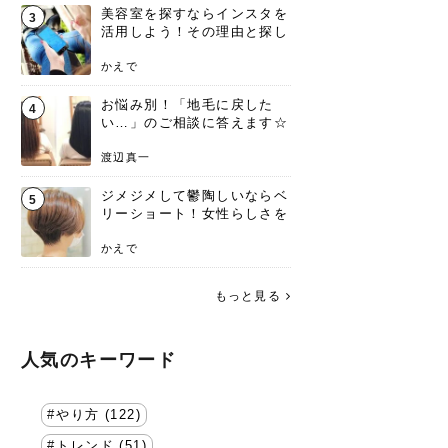
美容室を探すならインスタを
3
活用しよう！その理由と探し
方を要チェック
かえで
お悩み別！「地毛に戻した
4
い…」のご相談に答えます☆
渡辺真一
ジメジメして鬱陶しいならベ
5
リーショート！女性らしさを
失わないポイント
かえで
もっと見る
人気のキーワード
やり方 (122)
トレンド (51)