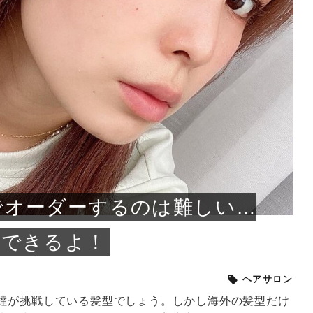
小じわが増えた？原因
手ならではの痩身効
ルルルン ハイドラのどれが
その医療ダイエット、後悔
..
.
..
ア
..
..
イント
..
直し...
「きれい...
の...
敗しに...
タン小顔☆
やり方...
えるヘア...
較・...
と、自...
なエ...
るのは...
パは、頭皮の汚れを落として
類の見分け方＆自宅で
オールハンドエステの
良い？その違いは？PDRN
しませんか？失敗する人の
進し、リラックス効果や美髪
メントの付け方で仕上がりは
春のトレンドカラーは明るめのく
年のショートウルフは、ナチュラ
美容室に行けていないし、そ
いに育てるには高価なアイテ
アで人気の発酵成分が、シャ
んのコスメを持っているの
ラインをすっきりさせたいと
をカミソリで剃って、毛抜き
んとなく運気が停滞している
新生活シーズン、朝の身支度を少しで
職場で浮かない落ち着いたトーンにし
2026年はレイヤーカットを使った髪型
美容室を倒産する数が増えているとい
毎日のちょっとした習慣で小顔は作れ
目元の印象を左右するのは目そのもの
ヘアアイロンを使うのが苦手、火傷が
メイクをしている時間も、スキンケア
サロンのメニューを見ていると、「リ
「ムダ毛が気になる」とお子さんが悩
SNSや雑誌で見かけた素敵なネイルデ
..
...
や...
共通点...
わります。今回は、毛先中心
ーです。ただし、髪がすでに
リーな仕上がりが今っぽい正
型を変えて気分転換したいと
す前に、洗い方や乾かし方、
も広がっています。無印良品
に使っているのはいつも同じ
みを抱えている方はいないで
ど、日々の自己処理を手間に
と悩んでいないでしょうか？
も短くしたい人は多いはず。じつは寝
たいけれど、どこか垢抜けた印象にし
のトレンドと重なり、ルーズウェーブ
うニュースがありました。もともと美
る！頭のこりをほぐしてフェイスライ
ではなく、頭皮の状態かもしれませ
怖いと感じている方はいないでしょう
の時間に変えるという発想から生まれ
ンパマッサージ」の他に「経絡マッサ
んでいる姿を見て、エステ脱毛を検討
ザインを、いざ自分の爪に試してみた
..
見て、急に小じわが増えたと
テと一言で言っても、最新の
癖は、...
たいと...
ヘ...
容室の...
ンのリ...
ん。以下...
か？そ...
たのが...
ージ」...
し始め...
ら、...
ルルルン ハイドラシリーズを使いたい
医師の管理のもと、科学的根拠に基づ
でいないでしょうか？じつは
ったものから、昔ながらの手
けれど、種類が多くてどれを選べばい
いて行う「医療ダイエット」は、自己
かえで
さくら
かえで
かえで
chicca
メガネ
さくら
あかり
あかり
あおい
さな
いか...
流のダ...
さな
さな
もっと見る
もっと見る
もっと見る
もっと見る
もっと見る
もっと見る
もっと見る
もっと見る
もっと見る
もっと見る
もっと見る
もっと見る
もっと見る
でオーダーするのは難しい…
にできるよ！
ヘアサロン
達が挑戦している髪型でしょう。しかし海外の髪型だけ