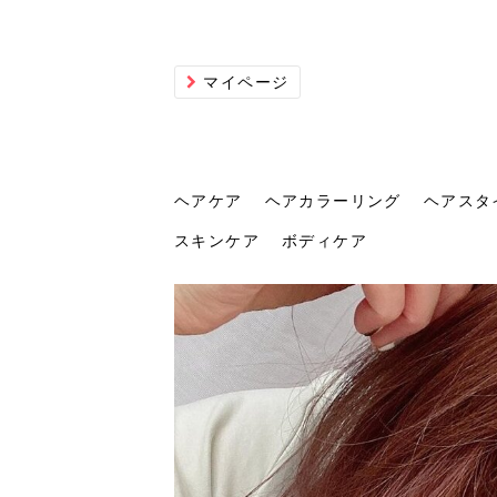
マイページ
ヘアケア
ヘアカラーリング
ヘアスタ
スキンケア
ボディケア
ヘアケア
ヘアカラーリング
ヘアスタイル
ヘアサロン
ヘッドスパ
スカルプケア
ヘアアイテム
メイク
エステ
脱毛
ネイル
スキンケア
ボディケア
トリ
髪の
202
美容
ヘッ
髪を
発酵
ミニ
針で
化粧
202
仕上
へ！2
新ト
い？
らな
い方
何が
少な
の効
毛」。
イド