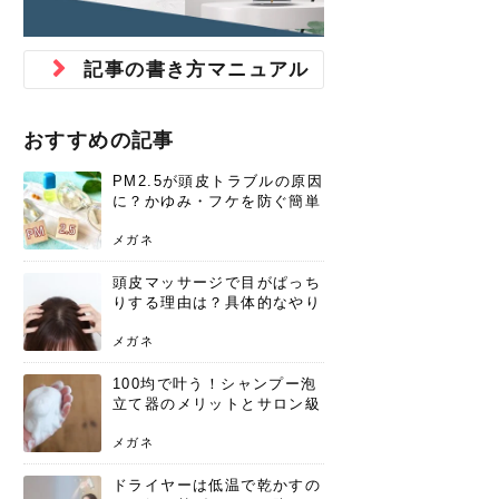
ジュベルック スキンの効果
本気の痩身と体質改善に。
防ぎ方を紹介
診断と...
と長...
いため...
おすすめの人
原因と...
ット...
を与え...
を守る...
賢...
い上...
とは？毛穴・ニキビ跡への
アーユルヴェーダに基づく
花粉の季節になると、髪がパサつく、
美容室で素敵なヘアカラーに染めても
パーマをかけたばかりなのに、もうカ
前髪は薄くしたほうが今風でおしゃれ
普段目に見えない頭皮ですが、何のケ
最近、髪のツヤがなくなったという方
韓国コスメを使うのは若い子だけだと
新しい環境に臨むとき、多くの人が意
「初回限定〇〇円！」そんなお得な体
40代になって、ふと自分のムダ毛のこ
仕事中も、ふとした瞬間に自分の指先
変化...
「イン...
広がる、手触りが悪いと感じた経験は
らったのに、家に帰って鏡を見たら、
ールがダレてしまったと感じている方
だと思っている人は、前髪を早く変え
アもせずに放っておくとダメージが蓄
や、抜け毛が増えたと悩んでいる方
思っていないでしょうか？ダリーフの
識するのが「身だしなみ」です。特に
験エステに行ってみたいけど、『押し
とが気になり始めたけど、「今から脱
を見て、気分が上がるという心ときめ
記事の書き方マニュアル
ありま...
「なん...
はいな...
たいと...
積して...
は、スト...
グラム...
メイク...
に弱い...
毛を...
く「キ...
ニキビ跡の凸凹をどうにかしたいと、
自己流のダイエットではなかなか落ち
肌の質感でお悩みではないでしょう
ない、頑固な脂肪やセルライトを、本
さくら
かえで
メガネ
かえで
yukarin
さくら
さくら
さな
さな
さな
あおい
か？肌に...
気で体...
おすすめの記事
ゆい
さな
PM2.5が頭皮トラブルの原因
に？かゆみ・フケを防ぐ簡単
ケア方法
メガネ
頭皮マッサージで目がぱっち
りする理由は？具体的なやり
方と継続のコツを解説
メガネ
100均で叶う！シャンプー泡
立て器のメリットとサロン級
の髪を作る活用術
メガネ
ドライヤーは低温で乾かすの