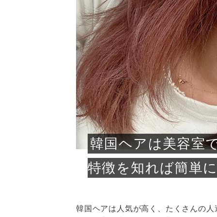
急に
人の
い原因.
めく..
ル...
時こそ.
本ケ
のシャ.
しい美.
のポ
める前.
と...
ヘッドス
と種
果。
血行を促
トリート
2026
2026
しばらく
髪をきれ
スキンケ
「たくさ
フェイス
顔の産毛
最近、な
できる.
魅力と、
効果が...
大きく変
すみカラ
ルでエア
ろそろ髪
ムを増や
ンプーに
に、実際
いうお悩
で抜くな
気がする
さろめ
の塗り...
く...
解...
思って...
頭皮の...
などの...
ものばか.
しょう...
感じて...
じつは...
ふと鏡を
痩身エス
落ち込ん
機器を使
メガネ
さくら
かえで
メガネ
さくら
さくら
あおい
あかり
あおい
あおい
その原...
技によ...
あおい
あかり
韓国ヘアは美容室
特徴を知れば簡単
韓国ヘアは人気が高く、たくさんの人