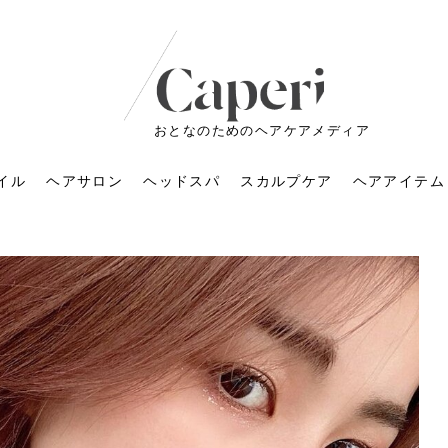
おとなのためのヘアケアメディア
イル
ヘアサロン
ヘッドスパ
スカルプケア
ヘアアイテム
ートメントの付け方で
くすみが気になる人
6年のショートウルフ最
室に行くのが恥ずかし
ドスパの落とし穴！知
育てるには？毎日の洗
エキスシャンプーって
マリストのメイク術｜
小顔を目指す！美容鍼
ノリが変わる「顔脱
6年運気アップネイルガ
朝の5分が変わる！寝癖がつ
ツヤと透明感で垢抜ける！
ルーズウェーブとは？2026
お気に入りのお店が倒産し
頭皮を刺激してお顔のリフ
頭皮マッサージで目がぱっ
アイロンが苦手でも大丈
V3ファンデーションは危な
リンパマッサージと経絡マ
子供の脱毛、日焼け肌はN
そのネイル、本当に似合っ
がりが変わる｜効かな
026春トレンドの明る
レンドとは？ナチュラ
髪質の変化に気づいた
いと損する真実
と生活習慣を見直す基
いいの？無印良品など
いアイテムで「自分ら
果と後悔しない選び方
4つのメリットと、始
を公開！幸運を呼ぶ色
かない予防方法と時短寝癖
自然なヘアカラーで作る
年の注目スタイルと長さ別
た後の美容室の探し方！失
トアップ♪毎日こつこつカン
ちりする理由は？具体的な
夫！ブラッシング感覚で使
い？針の仕組み・全4種比
ッサージの違いとは？効果
G？親子で学ぶ、安心・安全
てる？指先をきれいに見え