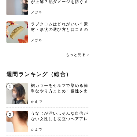
が正解？熱ダメージを防ぐメ
リットと、速乾のコツ
メガネ
ラブクロムはどれがいい？素
材・形状の選び方と口コミの
真相
メガネ
もっと見る
週間ランキング（総合）
裾カラーをセルフで染める簡
1
単なやり方まとめ！個性を出
すなら今！
かえで
うなじが汚い…そんな自信が
2
ない女性にも役立つヘアアレ
ンジあります！
かえで