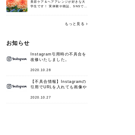
美容ケア＆ヘアアレンジが好きな大
学生です！ 実体験や雑誌、SNSで知
った情報を書いていこうと思いま
す。 これからよろしくお願いします
(*^^*)♪
もっと見る
お知らせ
Instagram引用時の不具合を
改修いたしました。
2020.10.28
【不具合情報】Instagramの
引用でURLを入れても画像や
キャプションが表示されない
件
2020.10.27