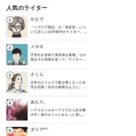
人気のライター
かえで
1
「ヘアケア商品」や「美容室」につ
いて詳しい20代後半のライター。楽
しみながら執筆させていただきま
す！
メガネ
2
手荒れが原因で美容師を退職。その
後はその知識を使って、ライターと
して転身したヘアケアオタクです。
髪の知識をわかりやすく紹介しま
す！
さくら
3
日常のストレスで髪が薄くなった女
性を応援！自分の経験をもとに、執
筆させていただきました。
あんり。
4
ヘアスタイルやヘアケアから自分磨
き中♪ 髪のオシャレをもっと楽しめ
るよう、日々勉強＆実践しています
♡ 役立つ情報をお届けできるように
頑張ります！よろしくお願いしま
ダリア**
5
す。