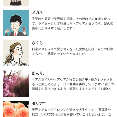
メガネ
手荒れが原因で美容師を退職。その後はその知識を使っ
て、ライターとして転身したヘアケアオタクです。髪の知
識をわかりやすく紹介します！
さくら
日常のストレスで髪が薄くなった女性を応援！自分の経験
をもとに、執筆させていただきました。
あんり。
ヘアスタイルやヘアケアから自分磨き中♪ 髪のオシャレを
もっと楽しめるよう、日々勉強＆実践しています♡ 役立つ
情報をお届けできるように頑張ります！よろしくお願いし
ます。
ダリア**
美容ケア＆ヘアアレンジが好きな大学生です！ 実体験や
雑誌、SNSで知った情報を書いていこうと思います。 こ