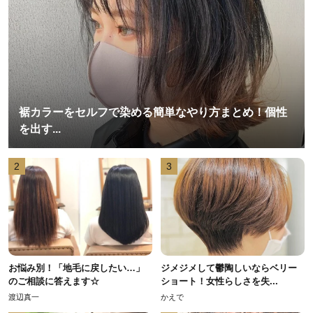
裾カラーをセルフで染める簡単なやり方まとめ！個性
を出す...
2
3
お悩み別！「地毛に戻したい…」
ジメジメして鬱陶しいならベリー
のご相談に答えます☆
ショート！女性らしさを失...
渡辺真一
かえで