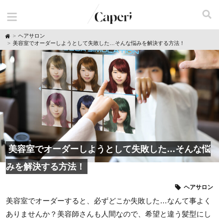
H
ヘアサロン
o
美容室でオーダーしようとして失敗した…そんな悩みを解決する方法！
m
e
美容室でオーダーしようとして失敗した…そんな悩
みを解決する方法！
ヘアサロン
美容室でオーダーすると、必ずどこか失敗した…なんて事よく
ありませんか？美容師さんも人間なので、希望と違う髪型にし