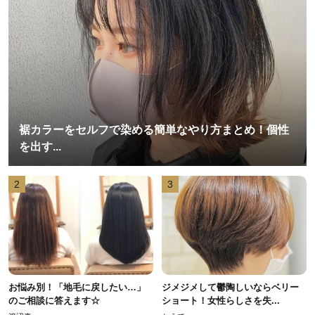
裾カラーをセルフで染める簡単なやり方まとめ！個性
を出す...
2
3
お悩み別！「地毛に戻したい…」
ジメジメして鬱陶しいならベリー
のご相談に答えます☆
ショート！女性らしさを失...