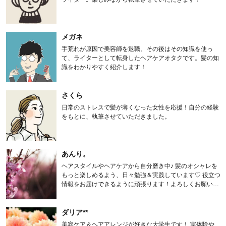
メガネ
手荒れが原因で美容師を退職。その後はその知識を使っ
て、ライターとして転身したヘアケアオタクです。髪の知
識をわかりやすく紹介します！
さくら
日常のストレスで髪が薄くなった女性を応援！自分の経験
をもとに、執筆させていただきました。
あんり。
ヘアスタイルやヘアケアから自分磨き中♪ 髪のオシャレを
もっと楽しめるよう、日々勉強＆実践しています♡ 役立つ
情報をお届けできるように頑張ります！よろしくお願いし
ます。
ダリア**
美容ケア＆ヘアアレンジが好きな大学生です！ 実体験や