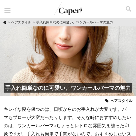
H
ヘアスタイル
手入れ簡単なのに可愛い。ワンカールパーマの魅力
o
m
e
手入れ簡単なのに可愛い。ワンカールパーマの魅力
ヘアスタイル
キレイな髪を保つのは、日頃からのお手入れが大変です。パー
マもブローが大変だったりします。そんな時におすすめしたい
のは、ワンカールパーマ♪ちょっとレトロな雰囲気を纏った印
象ですが、手入れも簡単で手間がないので、おすすめしたいス