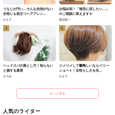
うなじが汚い…そんな自信がない
お悩み別！「地毛に戻したい…」
女性にも役立つヘアアレン...
のご相談に答えます☆
かえで
渡辺真一
4
5
ヘッドスパの落とし穴！知らない
ジメジメして鬱陶しいならベリー
と損する真実
ショート！女性らしさを失...
さろめ
かえで
もっと見る
人気のライター