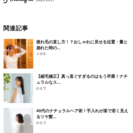
2020.10.27
関連記事
後れ毛の直し方！？おしゃれに見せる位置・量と
崩れた時の...
メガネ
【縮毛矯正】真っ直ぐすぎるのはもう卒業！ナチ
ュラルなス...
かえで
40代のナチュラルヘア術！手入れが楽で若く見え
るツヤ髪...
かえで