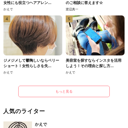
女性にも役立つヘアアレン...
のご相談に答えます☆
かえで
渡辺真一
4
5
ジメジメして鬱陶しいならベリー
美容室を探すならインスタを活用
ショート！女性らしさを失...
しよう！その理由と探し方...
かえで
かえで
もっと見る
人気のライター
かえで