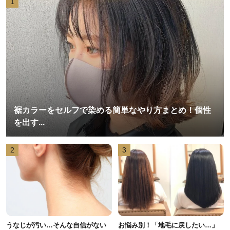
1
裾カラーをセルフで染める簡単なやり方まとめ！個性
を出す...
2
3
うなじが汚い…そんな自信がない
お悩み別！「地毛に戻したい…」