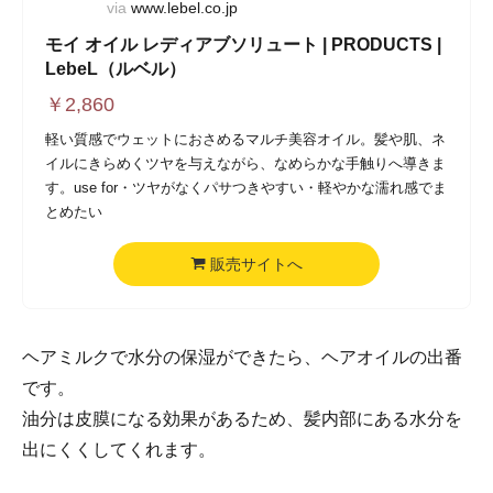
via
www.lebel.co.jp
モイ オイル レディアブソリュート | PRODUCTS |
LebeL（ルベル）
￥
2,860
軽い質感でウェットにおさめるマルチ美容オイル。髪や肌、ネ
イルにきらめくツヤを与えながら、なめらかな手触りへ導きま
す。use for・ツヤがなくパサつきやすい・軽やかな濡れ感でま
とめたい
販売サイトへ
ヘアミルクで水分の保湿ができたら、ヘアオイルの出番
です。
油分は皮膜になる効果があるため、髪内部にある水分を
出にくくしてくれます。