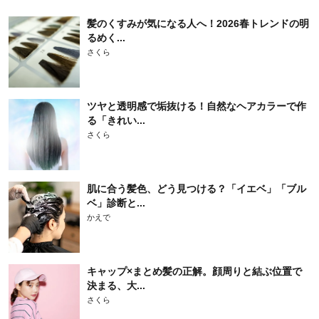
髪のくすみが気になる人へ！2026春トレンドの明
るめく...
さくら
ツヤと透明感で垢抜ける！自然なヘアカラーで作
る「きれい...
さくら
肌に合う髪色、どう見つける？「イエベ」「ブル
ベ」診断と...
かえで
キャップ×まとめ髪の正解。顔周りと結ぶ位置で
決まる、大...
さくら