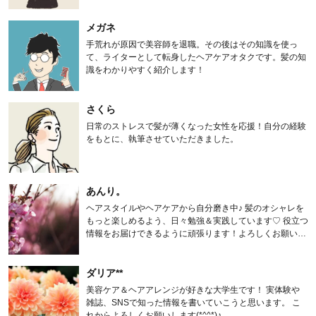
メガネ
手荒れが原因で美容師を退職。その後はその知識を使っ
て、ライターとして転身したヘアケアオタクです。髪の知
識をわかりやすく紹介します！
さくら
日常のストレスで髪が薄くなった女性を応援！自分の経験
をもとに、執筆させていただきました。
あんり。
ヘアスタイルやヘアケアから自分磨き中♪ 髪のオシャレを
もっと楽しめるよう、日々勉強＆実践しています♡ 役立つ
情報をお届けできるように頑張ります！よろしくお願いし
ます。
ダリア**
美容ケア＆ヘアアレンジが好きな大学生です！ 実体験や
雑誌、SNSで知った情報を書いていこうと思います。 こ
れからよろしくお願いします(*^^*)♪