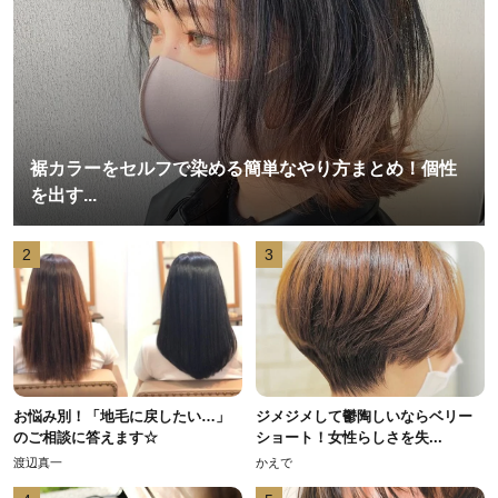
裾カラーをセルフで染める簡単なやり方まとめ！個性
を出す...
2
3
お悩み別！「地毛に戻したい…」
ジメジメして鬱陶しいならベリー
のご相談に答えます☆
ショート！女性らしさを失...
渡辺真一
かえで