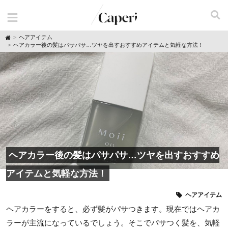
H
ヘアアイテム
o
ヘアカラー後の髪はパサパサ…ツヤを出すおすすめアイテムと気軽な方法！
m
e
ヘアカラー後の髪はパサパサ…ツヤを出すおすすめ
アイテムと気軽な方法！
ヘアアイテム
ヘアカラーをすると、必ず髪がパサつきます。現在ではヘアカ
ラーが主流になっているでしょう。そこでパサつく髪を、気軽