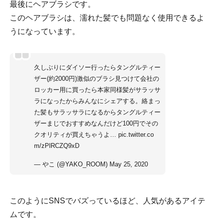
最後にヘアブラシです。
このヘアブラシは、濡れた髪でも問題なく使用できるよ
うになっています。
久しぶりにダイソー行ったらタングルティー
ザー(約2000円)激似のブラシ見つけて会社の
ロッカー用に買ったら本家同様髪がサラッサ
ラになったからみんなにシェアする。絡まっ
た髪もサラッサラになるからタングルティー
ザーまじでおすすめなんだけど100円でその
クオリティが買えちゃうよ…
pic.twitter.co
m/zPlRCZQ9xD
— やこ (@YAKO_ROOM)
May 25, 2020
このようにSNSでバズっているほど、人気があるアイテ
ムです。