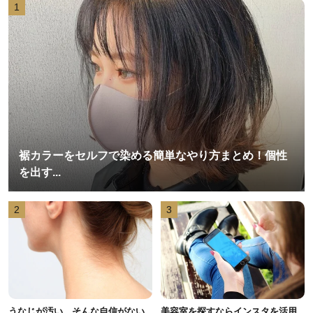
1
裾カラーをセルフで染める簡単なやり方まとめ！個性
を出す...
2
3
うなじが汚い…そんな自信がない
美容室を探すならインスタを活用