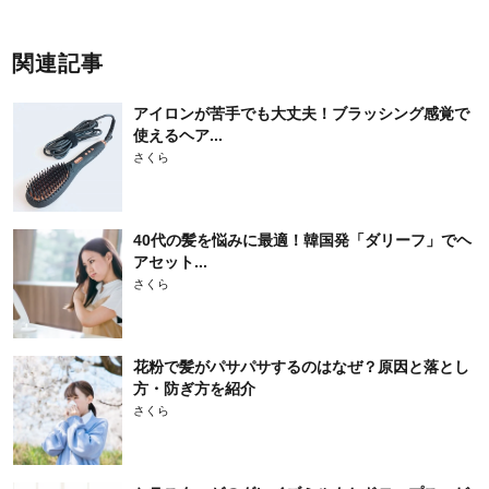
関連記事
アイロンが苦手でも大丈夫！ブラッシング感覚で
使えるヘア...
さくら
40代の髪を悩みに最適！韓国発「ダリーフ」でヘ
アセット...
さくら
花粉で髪がパサパサするのはなぜ？原因と落とし
方・防ぎ方を紹介
さくら