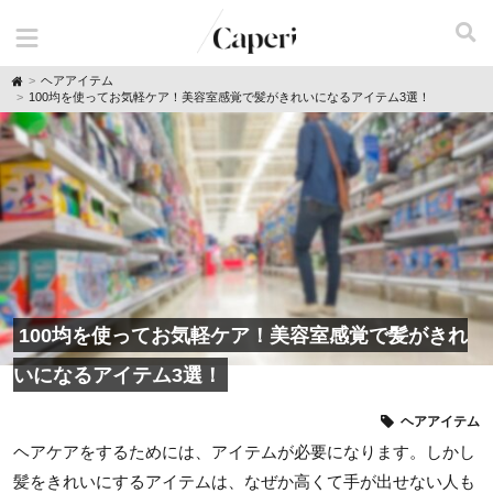
H
ヘアアイテム
o
100均を使ってお気軽ケア！美容室感覚で髪がきれいになるアイテム3選！
m
e
100均を使ってお気軽ケア！美容室感覚で髪がきれ
いになるアイテム3選！
ヘアアイテム
ヘアケアをするためには、アイテムが必要になります。しかし
髪をきれいにするアイテムは、なぜか高くて手が出せない人も