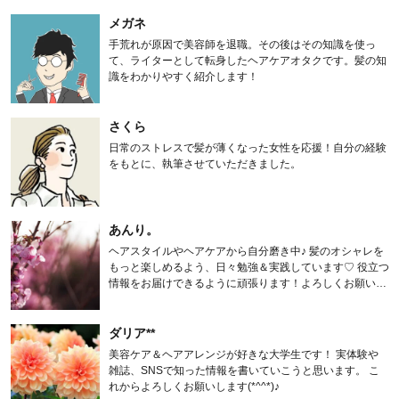
メガネ
手荒れが原因で美容師を退職。その後はその知識を使っ
て、ライターとして転身したヘアケアオタクです。髪の知
識をわかりやすく紹介します！
さくら
日常のストレスで髪が薄くなった女性を応援！自分の経験
をもとに、執筆させていただきました。
あんり。
ヘアスタイルやヘアケアから自分磨き中♪ 髪のオシャレを
もっと楽しめるよう、日々勉強＆実践しています♡ 役立つ
情報をお届けできるように頑張ります！よろしくお願いし
ます。
ダリア**
美容ケア＆ヘアアレンジが好きな大学生です！ 実体験や
雑誌、SNSで知った情報を書いていこうと思います。 こ
れからよろしくお願いします(*^^*)♪