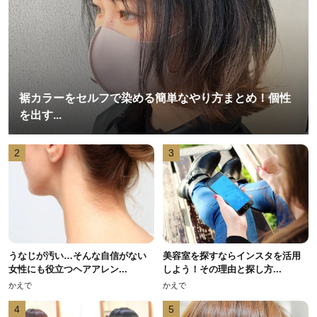
裾カラーをセルフで染める簡単なやり方まとめ！個性
を出す...
2
3
うなじが汚い…そんな自信がない
美容室を探すならインスタを活用
女性にも役立つヘアアレン...
しよう！その理由と探し方...
かえで
かえで
4
5