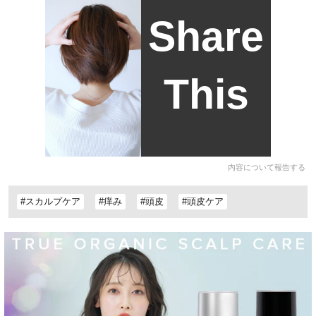
Share
This
内容について報告する
#スカルプケア
#痒み
#頭皮
#頭皮ケア