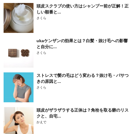
頭皮スクラブの使い方はシャンプー前が正解！正
しい順番と...
さくら
ukaケンザンの効果とは？白髪・抜け毛への影響
と自分に...
さくら
ストレスで髪の毛はどう変わる？抜け毛・パサつ
きの原因と...
さくら
頭皮がザラザラする正体は？角栓を取る癖のリス
クと、自宅...
かえで