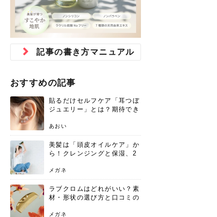
ジュベルック スキンの効果
本気の痩身と体質改善に。
防ぎ方を紹介
診断と...
と長...
いため...
おすすめの人
原因と...
ット...
を与え...
を守る...
賢...
い上...
とは？毛穴・ニキビ跡への
アーユルヴェーダに基づく
花粉の季節になると、髪がパサつく、
美容室で素敵なヘアカラーに染めても
パーマをかけたばかりなのに、もうカ
前髪は薄くしたほうが今風でおしゃれ
普段目に見えない頭皮ですが、何のケ
最近、髪のツヤがなくなったという方
韓国コスメを使うのは若い子だけだと
新しい環境に臨むとき、多くの人が意
「初回限定〇〇円！」そんなお得な体
40代になって、ふと自分のムダ毛のこ
仕事中も、ふとした瞬間に自分の指先
変化...
「イン...
広がる、手触りが悪いと感じた経験は
らったのに、家に帰って鏡を見たら、
ールがダレてしまったと感じている方
だと思っている人は、前髪を早く変え
アもせずに放っておくとダメージが蓄
や、抜け毛が増えたと悩んでいる方
思っていないでしょうか？ダリーフの
識するのが「身だしなみ」です。特に
験エステに行ってみたいけど、『押し
とが気になり始めたけど、「今から脱
を見て、気分が上がるという心ときめ
ありま...
「なん...
はいな...
たいと...
積して...
は、スト...
グラム...
メイク...
に弱い...
毛を...
く「キ...
ニキビ跡の凸凹をどうにかしたいと、
自己流のダイエットではなかなか落ち
肌の質感でお悩みではないでしょう
ない、頑固な脂肪やセルライトを、本
さくら
かえで
メガネ
かえで
yukarin
さくら
さくら
さな
さな
さな
あおい
記事の書き方マニュアル
か？肌に...
気で体...
ゆい
さな
おすすめの記事
貼るだけセルフケア「耳つぼ
ジュエリー」とは？期待でき
る効果と、その実力
あおい
美髪は「頭皮オイルケア」か
ら！クレンジングと保湿、2
つの方法と効果を解説
メガネ
ラブクロムはどれがいい？素
材・形状の選び方と口コミの
真相
メガネ