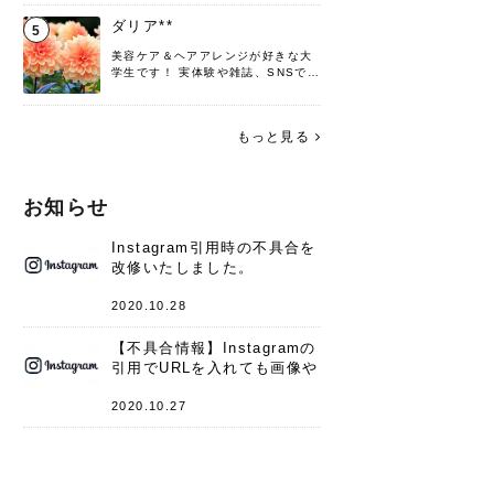
♡ 役立つ情報をお届けできるように
頑張ります！よろしくお願いしま
ダリア**
5
す。
美容ケア＆ヘアアレンジが好きな大
学生です！ 実体験や雑誌、SNSで知
った情報を書いていこうと思いま
す。 これからよろしくお願いします
(*^^*)♪
もっと見る
お知らせ
Instagram引用時の不具合を
改修いたしました。
2020.10.28
【不具合情報】Instagramの
引用でURLを入れても画像や
キャプションが表示されない
件
2020.10.27