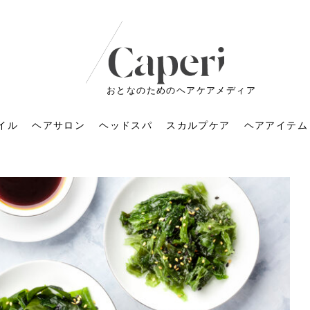
おとなのためのヘアケアメディア
イル
ヘアサロン
ヘッドスパ
スカルプケア
ヘアアイテム
ートメントの付け方で
くすみが気になる人
6年のショートウルフ最
室に行くのが恥ずかし
ドスパの落とし穴！知
育てるには？毎日の洗
エキスシャンプーって
マリストのメイク術｜
小顔を目指す！美容鍼
ノリが変わる「顔脱
6年運気アップネイルガ
朝の5分が変わる！寝癖がつ
ツヤと透明感で垢抜ける！
ルーズウェーブとは？2026
お気に入りのお店が倒産し
頭皮を刺激してお顔のリフ
頭皮マッサージで目がぱっ
アイロンが苦手でも大丈
V3ファンデーションは危な
リンパマッサージと経絡マ
子供の脱毛、日焼け肌はN
そのネイル、本当に似合っ
がりが変わる｜効かな
026春トレンドの明る
レンドとは？ナチュラ
髪質の変化に気づいた
いと損する真実
と生活習慣を見直す基
いいの？無印良品など
いアイテムで「自分ら
果と後悔しない選び方
4つのメリットと、始
を公開！幸運を呼ぶ色
かない予防方法と時短寝癖
自然なヘアカラーで作る
年の注目スタイルと長さ別
た後の美容室の探し方！失
トアップ♪毎日こつこつカン
ちりする理由は？具体的な
夫！ブラッシング感覚で使
い？針の仕組み・全4種比
ッサージの違いとは？効果
G？親子で学ぶ、安心・安全
てる？指先をきれいに見え