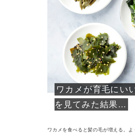
急に
人の
い原因.
めく..
ル...
時こそ.
本ケ
のシャ.
しい美.
のポ
める前.
と...
ヘッドス
と種
果。
血行を促
トリート
2026
2026
しばらく
髪をきれ
スキンケ
「たくさ
フェイス
顔の産毛
最近、な
できる.
魅力と、
効果が...
大きく変
すみカラ
ルでエア
ろそろ髪
ムを増や
ンプーに
に、実際
いうお悩
で抜くな
気がする
さろめ
の塗り...
く...
解...
思って...
頭皮の...
などの...
ものばか.
しょう...
感じて...
じつは...
ふと鏡を
痩身エス
落ち込ん
機器を使
メガネ
さくら
かえで
メガネ
さくら
さくら
あおい
あかり
あおい
あおい
その原...
技によ...
あおい
あかり
ワカメが育毛にい
を見てみた結果…
ワカメを食べると髪の毛が増える。よ