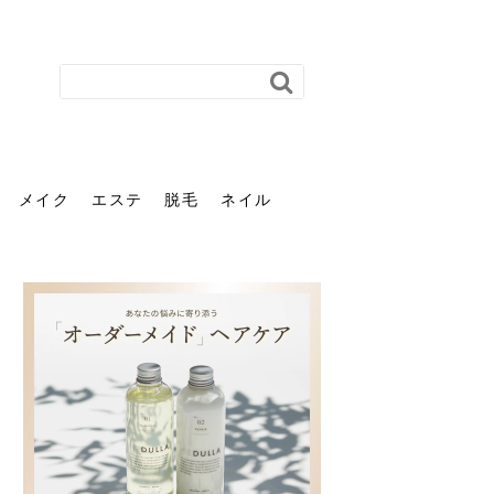
メイク
エステ
脱毛
ネイル
花粉で髪がパサパサするの
肌に合う髪色、どう見つけ
40代のパーマがダレる原因
前髪を薄くするための美容
ヘッドスパで頭皮をケアし
ストレスで髪の毛はどう変
40代の髪を悩みに最適！韓
「おしゃれ」と「身だしな
エステの勧誘が怖い人へ。
「今さら」なんて言わせな
オフィスネイルでも「キラ
はなぜ？原因と落とし方・
る？「イエベ」「ブルベ」
とは？自宅でできる復活術
院の頼み方とは？失敗しな
よう！ヘッドスパの効果と
わる？抜け毛・パサつきの
国発「ダリーフ」でヘアセ
み」は違う。相手に信頼感
断ることは悪くない。自分
い。40代のVIO・顔脱毛、
キラ」はOK？派手に見えな