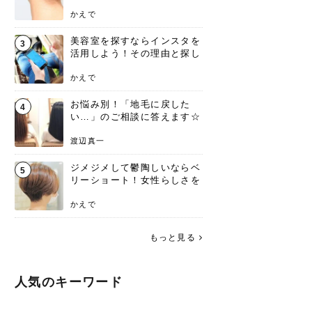
ンジあります！
かえで
美容室を探すならインスタを
3
活用しよう！その理由と探し
方を要チェック
かえで
お悩み別！「地毛に戻した
4
い…」のご相談に答えます☆
渡辺真一
ジメジメして鬱陶しいならベ
5
リーショート！女性らしさを
失わないポイント
かえで
もっと見る
人気のキーワード