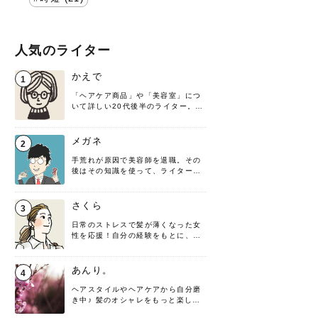
人気のライター
かえで
1
「ヘアケア商品」や「美容室」につ
いて詳しい20代後半のライター。楽
しみながら執筆させていただきま
す！
メガネ
2
手荒れが原因で美容師を退職。その
後はその知識を使って、ライターと
して転身したヘアケアオタクです。
髪の知識をわかりやすく紹介しま
す！
さくら
3
日常のストレスで髪が薄くなった女
性を応援！自分の経験をもとに、執
筆させていただきました。
あんり。
4
ヘアスタイルやヘアケアから自分磨
き中♪ 髪のオシャレをもっと楽しめ
るよう、日々勉強＆実践しています