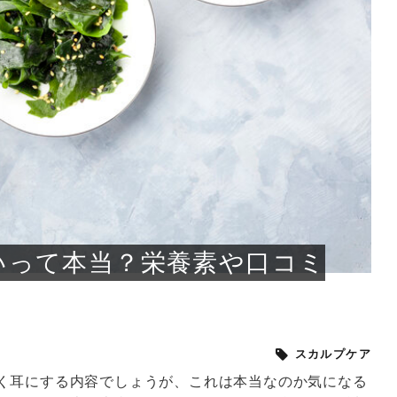
小じわが増えた？原因
手ならではの痩身効
ルルルン ハイドラのどれが
その医療ダイエット、後悔
..
.
..
ア
..
..
イント
..
直し...
「きれい...
の...
敗しに...
タン小顔☆
やり方...
えるヘア...
較・...
と、自...
なエ...
るのは...
パは、頭皮の汚れを落として
類の見分け方＆自宅で
オールハンドエステの
良い？その違いは？PDRN
しませんか？失敗する人の
進し、リラックス効果や美髪
メントの付け方で仕上がりは
春のトレンドカラーは明るめのく
年のショートウルフは、ナチュラ
美容室に行けていないし、そ
いに育てるには高価なアイテ
アで人気の発酵成分が、シャ
んのコスメを持っているの
ラインをすっきりさせたいと
をカミソリで剃って、毛抜き
んとなく運気が停滞している
新生活シーズン、朝の身支度を少しで
職場で浮かない落ち着いたトーンにし
2026年はレイヤーカットを使った髪型
美容室を倒産する数が増えているとい
毎日のちょっとした習慣で小顔は作れ
目元の印象を左右するのは目そのもの
ヘアアイロンを使うのが苦手、火傷が
メイクをしている時間も、スキンケア
サロンのメニューを見ていると、「リ
「ムダ毛が気になる」とお子さんが悩
SNSや雑誌で見かけた素敵なネイルデ
..
...
や...
共通点...
わります。今回は、毛先中心
ーです。ただし、髪がすでに
リーな仕上がりが今っぽい正
型を変えて気分転換したいと
す前に、洗い方や乾かし方、
も広がっています。無印良品
に使っているのはいつも同じ
みを抱えている方はいないで
ど、日々の自己処理を手間に
と悩んでいないでしょうか？
も短くしたい人は多いはず。じつは寝
たいけれど、どこか垢抜けた印象にし
のトレンドと重なり、ルーズウェーブ
うニュースがありました。もともと美
る！頭のこりをほぐしてフェイスライ
ではなく、頭皮の状態かもしれませ
怖いと感じている方はいないでしょう
の時間に変えるという発想から生まれ
ンパマッサージ」の他に「経絡マッサ
んでいる姿を見て、エステ脱毛を検討
ザインを、いざ自分の爪に試してみた
..
見て、急に小じわが増えたと
テと一言で言っても、最新の
癖は、...
たいと...
ヘ...
容室の...
ンのリ...
ん。以下...
か？そ...
たのが...
ージ」...
し始め...
ら、...
ルルルン ハイドラシリーズを使いたい
医師の管理のもと、科学的根拠に基づ
でいないでしょうか？じつは
ったものから、昔ながらの手
けれど、種類が多くてどれを選べばい
いて行う「医療ダイエット」は、自己
かえで
さくら
かえで
かえで
chicca
メガネ
さくら
あかり
あかり
あおい
さな
いか...
流のダ...
さな
さな
もっと見る
もっと見る
もっと見る
もっと見る
もっと見る
もっと見る
もっと見る
もっと見る
もっと見る
もっと見る
もっと見る
もっと見る
もっと見る
いって本当？栄養素や口コミ
スカルプケア
く耳にする内容でしょうが、これは本当なのか気になる