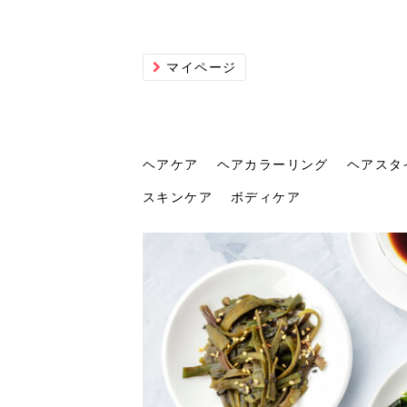
マイページ
ヘアケア
ヘアカラーリング
ヘアスタ
スキンケア
ボディケア
ヘアケア
ヘアカラーリング
ヘアスタイル
ヘアサロン
ヘッドスパ
スカルプケア
ヘアアイテム
メイク
エステ
脱毛
ネイル
スキンケア
ボディケア
トリ
髪の
202
美容
ヘッ
髪を
発酵
ミニ
針で
化粧
202
仕上
へ！2
新ト
い？
らな
い方
何が
少な
の効
毛」。
イド