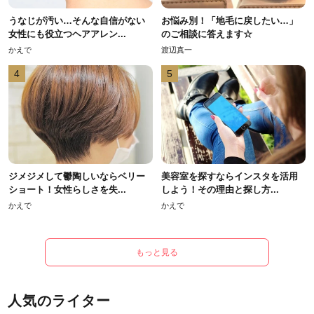
うなじが汚い…そんな自信がない
お悩み別！「地毛に戻したい…」
女性にも役立つヘアアレン...
のご相談に答えます☆
かえで
渡辺真一
4
5
ジメジメして鬱陶しいならベリー
美容室を探すならインスタを活用
ショート！女性らしさを失...
しよう！その理由と探し方...
かえで
かえで
もっと見る
人気のライター