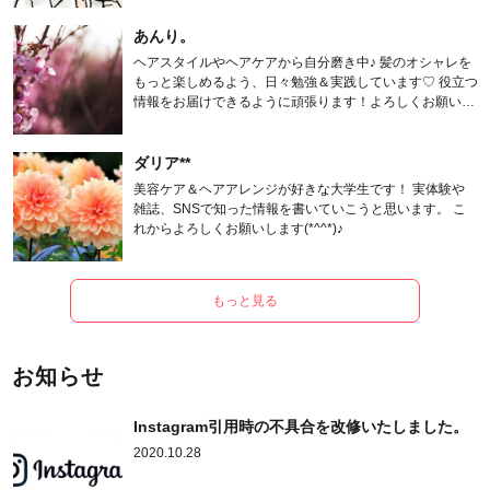
あんり。
ヘアスタイルやヘアケアから自分磨き中♪ 髪のオシャレを
もっと楽しめるよう、日々勉強＆実践しています♡ 役立つ
情報をお届けできるように頑張ります！よろしくお願いし
ます。
ダリア**
美容ケア＆ヘアアレンジが好きな大学生です！ 実体験や
雑誌、SNSで知った情報を書いていこうと思います。 こ
れからよろしくお願いします(*^^*)♪
もっと見る
お知らせ
Instagram引用時の不具合を改修いたしました。
2020.10.28