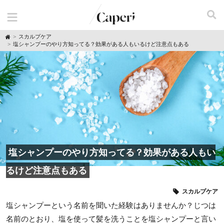
H
スカルプケア
o
塩シャンプーのやり方知ってる？効果がある人もいるけど注意点もある
m
e
塩シャンプーのやり方知ってる？効果がある人もい
るけど注意点もある
スカルプケア
塩シャンプーという名前を聞いた経験はありませんか？じつは
名前のとおり、塩を使って髪を洗うことを塩シャンプーと言い