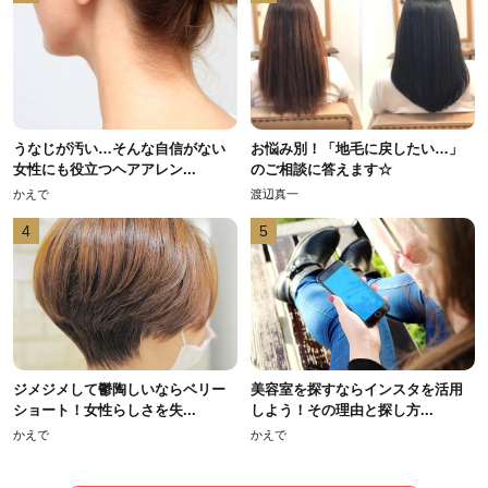
うなじが汚い…そんな自信がない
お悩み別！「地毛に戻したい…」
女性にも役立つヘアアレン...
のご相談に答えます☆
かえで
渡辺真一
4
5
ジメジメして鬱陶しいならベリー
美容室を探すならインスタを活用
ショート！女性らしさを失...
しよう！その理由と探し方...
かえで
かえで