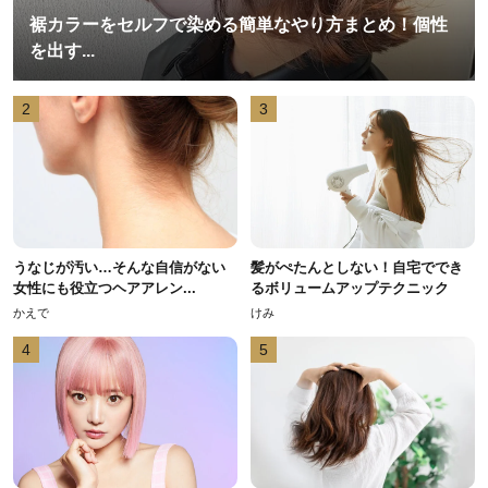
裾カラーをセルフで染める簡単なやり方まとめ！個性
を出す...
2
3
うなじが汚い…そんな自信がない
髪がぺたんとしない！自宅ででき
女性にも役立つヘアアレン...
るボリュームアップテクニック
かえで
けみ
4
5