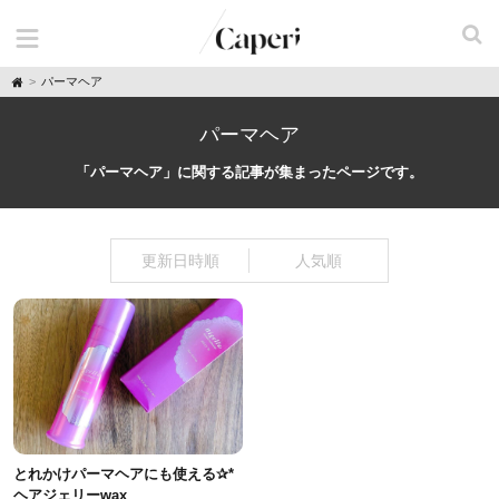
H
パーマヘア
o
m
e
パーマヘア
「パーマヘア」に関する記事が集まったページです。
更新日時順
人気順
とれかけパーマヘアにも使える✰*
ヘアジェリーwax