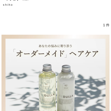
s h i h o
1 件