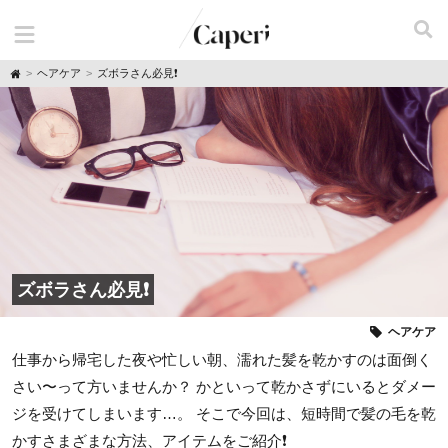
H
ヘアケア
ズボラさん必見❗
o
m
e
ズボラさん必見❗
ヘアケア
仕事から帰宅した夜や忙しい朝、濡れた髪を乾かすのは面倒く
さい〜って方いませんか？ かといって乾かさずにいるとダメー
ジを受けてしまいます…。 そこで今回は、短時間で髪の毛を乾
かすさまざまな方法、アイテムをご紹介❗