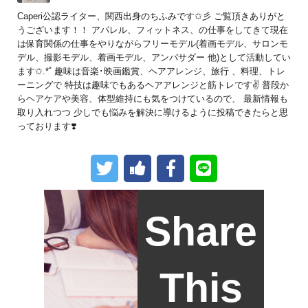
Caperi公認ライター、関西出身のちふみです✩彡 ご覧頂きありがと
うございます！！ アパレル、フィットネス、の仕事をしてきて現在
は保育関係の仕事をやりながらフリーモデル(着画モデル、サロンモ
デル、撮影モデル、着画モデル、アンバサダー 他)として活動してい
ます✩.*˚ 趣味は音楽･映画鑑賞、ヘアアレンジ、旅行 、料理、トレ
ーニングで 特技は趣味でもあるヘアアレンジと筋トレです✌️ 普段か
らヘアケアや美容、体型維持にも気をつけているので、 最新情報も
取り入れつつ 少しでも悩みを解決に導けるように投稿できたらと思
っております❣️
Share
This