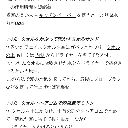
ーの使用時間を短縮👍
☝️髪の長い人＝
キッチンペーパー
を使うと、より吸水
力が𝙪𝙥︎☝︎
その2 :
タオルをかぶって乾かすタオルサンド
↪︎ 乾いたフェイスタオルを頭にガバッとかぶり、
タオル
の上
もしくは
内側
からドライヤーを当てて乾かす。
いったんタオルに吸収させた水分をドライヤーで蒸発さ
せるという原理。
この方法で髪の水気を取ってから、最後にブローブラシ
などを使って仕上げれば完璧👍
その3 :
タオル＋ヘアゴムで即席速乾ミトン
↪︎ タオルを手にかぶせ、手首の部分をヘアゴムでとめ
て、濡れた髪に当てて振り動かしながら
ドライヤーをかけるという方法