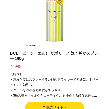
via
amzn.to
BCL（ビーシーエル） サボリーノ 速く乾かスプレ
ー 160g
￥
948
【特長】
・濡れた髪にスプレーするだけのドライヤーで髪速乾、トリー
トメント効果も。
・クールな清涼感で頭皮もスッキリ。
・3種の美容オイルやキューティクルを補修する保湿成分によ
って、ツヤとうるおいのある指通りスルスルの髪に仕上げま
す。
販売サイトへ