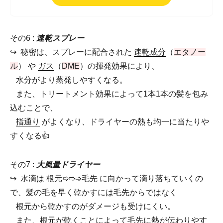
・フルーティーハーブの香りのスプレーです。
【なぜ速乾？】
その6 :
速乾スプレー
・速乾成分（エタノール）とガス（DME）の揮発効果によ
り、水分がより蒸発しやすくなるからです。
↪︎ 秘密は、スプレーに配合された
速乾成分
（
エタノー
・トリートメント効果により1本1本の髪を包み込むことで、指
ル
） や
ガス
（
DME
）の揮発効果により、
どおりがよくなり、ドライヤーの熱も均一にあたりやすくなり
水分がより蒸発しやすくなる。
ます。
また、トリートメント効果によって1本1本の髪を包み
込むことで、
指通り
がよくなり、ドライヤーの熱も均一に当たりや
すくなる👍
その7 :
大風量ドライヤー
↪︎ 水滴は 根元➯➱➩毛先 に向かって滴り落ちていくの
で、髪の毛を早く乾かすには毛先からではなく
根元から乾かすのがダメージも受けにくい。
また、根元が乾くことによって毛先に熱が伝わりやす