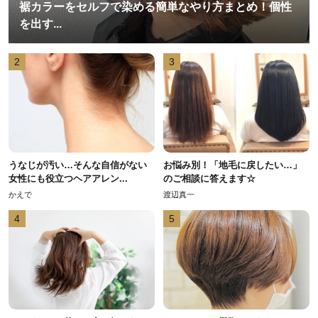
裾カラーをセルフで染める簡単なやり方まとめ！個性
を出す...
2
3
うなじが汚い…そんな自信がない
お悩み別！「地毛に戻したい…」
女性にも役立つヘアアレン...
のご相談に答えます☆
かえで
渡辺真一
4
5