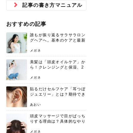
ジュベルック スキンの効果
本気の痩身と体質改善に。
防ぎ方を紹介
診断と...
と長...
いため...
おすすめの人
原因と...
ット...
を与え...
を守る...
賢...
い上...
記事の書き方マニュアル
とは？毛穴・ニキビ跡への
アーユルヴェーダに基づく
花粉の季節になると、髪がパサつく、
美容室で素敵なヘアカラーに染めても
パーマをかけたばかりなのに、もうカ
前髪は薄くしたほうが今風でおしゃれ
普段目に見えない頭皮ですが、何のケ
最近、髪のツヤがなくなったという方
韓国コスメを使うのは若い子だけだと
新しい環境に臨むとき、多くの人が意
「初回限定〇〇円！」そんなお得な体
40代になって、ふと自分のムダ毛のこ
仕事中も、ふとした瞬間に自分の指先
変化...
「イン...
広がる、手触りが悪いと感じた経験は
らったのに、家に帰って鏡を見たら、
ールがダレてしまったと感じている方
だと思っている人は、前髪を早く変え
アもせずに放っておくとダメージが蓄
や、抜け毛が増えたと悩んでいる方
思っていないでしょうか？ダリーフの
識するのが「身だしなみ」です。特に
験エステに行ってみたいけど、『押し
とが気になり始めたけど、「今から脱
を見て、気分が上がるという心ときめ
ありま...
「なん...
はいな...
たいと...
積して...
は、スト...
グラム...
メイク...
に弱い...
毛を...
く「キ...
ニキビ跡の凸凹をどうにかしたいと、
自己流のダイエットではなかなか落ち
おすすめの記事
肌の質感でお悩みではないでしょう
ない、頑固な脂肪やセルライトを、本
さくら
かえで
メガネ
かえで
yukarin
さくら
さくら
さな
さな
さな
あおい
か？肌に...
気で体...
誰もが振り返るサラサラロン
ゆい
さな
グヘアへ。基本のケアと最新
トレンドスタイル
メガネ
美髪は「頭皮オイルケア」か
ら！クレンジングと保湿、2
つの方法と効果を解説
メガネ
貼るだけセルフケア「耳つぼ
ジュエリー」とは？期待でき
る効果と、その実力
あおい
頭皮マッサージで目がぱっち
りする理由は？具体的なやり
方と継続のコツを解説
メガネ