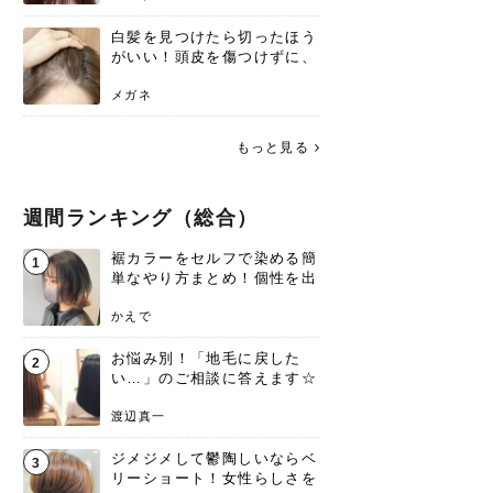
白髪を見つけたら切ったほう
がいい！頭皮を傷つけずに、
気になる白髪を処理する方法
メガネ
もっと見る
週間ランキング（総合）
裾カラーをセルフで染める簡
1
単なやり方まとめ！個性を出
すなら今！
かえで
お悩み別！「地毛に戻した
2
い…」のご相談に答えます☆
渡辺真一
ジメジメして鬱陶しいならベ
3
リーショート！女性らしさを