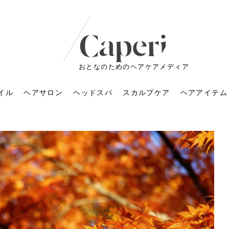
おとなのためのヘアケアメディア
イル
ヘアサロン
ヘッドスパ
スカルプケア
ヘアアイテム
ートメントの付け方で
くすみが気になる人
6年のショートウルフ最
室に行くのが恥ずかし
ドスパの落とし穴！知
育てるには？毎日の洗
エキスシャンプーって
マリストのメイク術｜
小顔を目指す！美容鍼
ノリが変わる「顔脱
6年運気アップネイルガ
朝の5分が変わる！寝癖がつ
ツヤと透明感で垢抜ける！
ルーズウェーブとは？2026
お気に入りのお店が倒産し
頭皮を刺激してお顔のリフ
頭皮マッサージで目がぱっ
アイロンが苦手でも大丈
V3ファンデーションは危な
リンパマッサージと経絡マ
子供の脱毛、日焼け肌はN
そのネイル、本当に似合っ
がりが変わる｜効かな
026春トレンドの明る
レンドとは？ナチュラ
髪質の変化に気づいた
いと損する真実
と生活習慣を見直す基
いいの？無印良品など
いアイテムで「自分ら
果と後悔しない選び方
4つのメリットと、始
を公開！幸運を呼ぶ色
かない予防方法と時短寝癖
自然なヘアカラーで作る
年の注目スタイルと長さ別
た後の美容室の探し方！失
トアップ♪毎日こつこつカン
ちりする理由は？具体的な
夫！ブラッシング感覚で使
い？針の仕組み・全4種比
ッサージの違いとは？効果
G？親子で学ぶ、安心・安全
てる？指先をきれいに見え