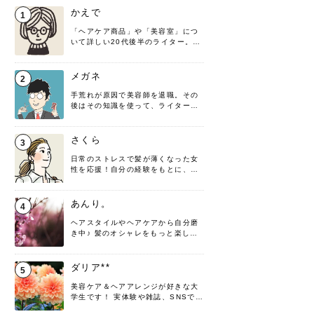
かえで
1
「ヘアケア商品」や「美容室」につ
いて詳しい20代後半のライター。楽
しみながら執筆させていただきま
す！
メガネ
2
手荒れが原因で美容師を退職。その
後はその知識を使って、ライターと
して転身したヘアケアオタクです。
髪の知識をわかりやすく紹介しま
す！
さくら
3
日常のストレスで髪が薄くなった女
性を応援！自分の経験をもとに、執
筆させていただきました。
あんり。
4
ヘアスタイルやヘアケアから自分磨
き中♪ 髪のオシャレをもっと楽しめ
るよう、日々勉強＆実践しています
♡ 役立つ情報をお届けできるように
頑張ります！よろしくお願いしま
ダリア**
5
す。
美容ケア＆ヘアアレンジが好きな大
学生です！ 実体験や雑誌、SNSで知
った情報を書いていこうと思いま