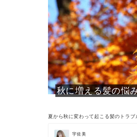
急に
人の
い原因.
めく..
ル...
時こそ.
本ケ
のシャ.
しい美.
のポ
める前.
と...
ヘッドス
と種
果。
血行を促
トリート
2026
2026
しばらく
髪をきれ
スキンケ
「たくさ
フェイス
顔の産毛
最近、な
できる.
魅力と、
効果が...
大きく変
すみカラ
ルでエア
ろそろ髪
ムを増や
ンプーに
に、実際
いうお悩
で抜くな
気がする
さろめ
の塗り...
く...
解...
思って...
頭皮の...
などの...
ものばか.
しょう...
感じて...
じつは...
ふと鏡を
痩身エス
落ち込ん
機器を使
メガネ
さくら
かえで
メガネ
さくら
さくら
あおい
あかり
あおい
あおい
その原...
技によ...
あおい
あかり
秋に増える髪の悩
夏から秋に変わって起こる髪のトラブ
宇佐美