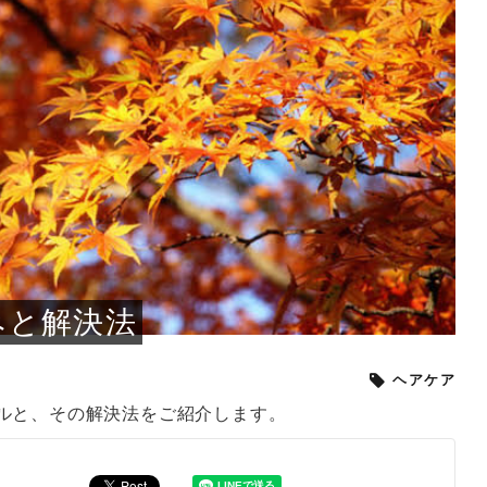
小じわが増えた？原因
手ならではの痩身効
ルルルン ハイドラのどれが
その医療ダイエット、後悔
..
.
..
ア
..
..
イント
..
直し...
「きれい...
の...
敗しに...
タン小顔☆
やり方...
えるヘア...
較・...
と、自...
なエ...
るのは...
パは、頭皮の汚れを落として
類の見分け方＆自宅で
オールハンドエステの
良い？その違いは？PDRN
しませんか？失敗する人の
進し、リラックス効果や美髪
メントの付け方で仕上がりは
春のトレンドカラーは明るめのく
年のショートウルフは、ナチュラ
美容室に行けていないし、そ
いに育てるには高価なアイテ
アで人気の発酵成分が、シャ
んのコスメを持っているの
ラインをすっきりさせたいと
をカミソリで剃って、毛抜き
んとなく運気が停滞している
新生活シーズン、朝の身支度を少しで
職場で浮かない落ち着いたトーンにし
2026年はレイヤーカットを使った髪型
美容室を倒産する数が増えているとい
毎日のちょっとした習慣で小顔は作れ
目元の印象を左右するのは目そのもの
ヘアアイロンを使うのが苦手、火傷が
メイクをしている時間も、スキンケア
サロンのメニューを見ていると、「リ
「ムダ毛が気になる」とお子さんが悩
SNSや雑誌で見かけた素敵なネイルデ
..
...
や...
共通点...
わります。今回は、毛先中心
ーです。ただし、髪がすでに
リーな仕上がりが今っぽい正
型を変えて気分転換したいと
す前に、洗い方や乾かし方、
も広がっています。無印良品
に使っているのはいつも同じ
みを抱えている方はいないで
ど、日々の自己処理を手間に
と悩んでいないでしょうか？
も短くしたい人は多いはず。じつは寝
たいけれど、どこか垢抜けた印象にし
のトレンドと重なり、ルーズウェーブ
うニュースがありました。もともと美
る！頭のこりをほぐしてフェイスライ
ではなく、頭皮の状態かもしれませ
怖いと感じている方はいないでしょう
の時間に変えるという発想から生まれ
ンパマッサージ」の他に「経絡マッサ
んでいる姿を見て、エステ脱毛を検討
ザインを、いざ自分の爪に試してみた
..
見て、急に小じわが増えたと
テと一言で言っても、最新の
癖は、...
たいと...
ヘ...
容室の...
ンのリ...
ん。以下...
か？そ...
たのが...
ージ」...
し始め...
ら、...
ルルルン ハイドラシリーズを使いたい
医師の管理のもと、科学的根拠に基づ
でいないでしょうか？じつは
ったものから、昔ながらの手
けれど、種類が多くてどれを選べばい
いて行う「医療ダイエット」は、自己
かえで
さくら
かえで
かえで
chicca
メガネ
さくら
あかり
あかり
あおい
さな
いか...
流のダ...
さな
さな
もっと見る
もっと見る
もっと見る
もっと見る
もっと見る
もっと見る
もっと見る
もっと見る
もっと見る
もっと見る
もっと見る
もっと見る
もっと見る
みと解決法
ヘアケア
ルと、その解決法をご紹介します。