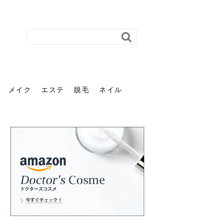
メイク
エステ
脱毛
ネイル
花粉で髪がパサパサするの
肌に合う髪色、どう見つけ
40代のパーマがダレる原因
前髪を薄くするための美容
ヘッドスパで頭皮をケアし
ストレスで髪の毛はどう変
40代の髪を悩みに最適！韓
「おしゃれ」と「身だしな
エステの勧誘が怖い人へ。
「今さら」なんて言わせな
オフィスネイルでも「キラ
はなぜ？原因と落とし方・
る？「イエベ」「ブルベ」
とは？自宅でできる復活術
院の頼み方とは？失敗しな
よう！ヘッドスパの効果と
わる？抜け毛・パサつきの
国発「ダリーフ」でヘアセ
み」は違う。相手に信頼感
断ることは悪くない。自分
い。40代のVIO・顔脱毛、
キラ」はOK？派手に見えな