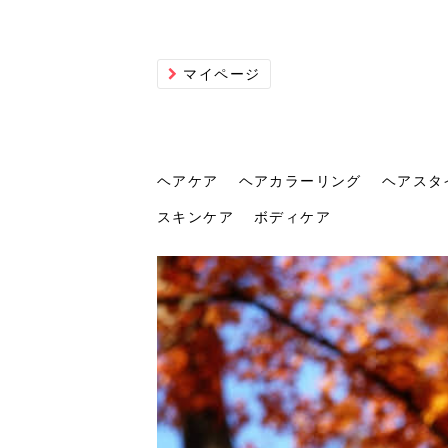
マイページ
ヘアケア
ヘアカラーリング
ヘアスタ
スキンケア
ボディケア
ヘアケア
ヘアカラーリング
ヘアスタイル
ヘアサロン
ヘッドスパ
スカルプケア
ヘアアイテム
メイク
エステ
脱毛
ネイル
スキンケア
ボディケア
トリ
髪の
202
美容
ヘッ
髪を
発酵
ミニ
針で
化粧
202
仕上
へ！2
新ト
い？
らな
い方
何が
少な
の効
毛」。
イド