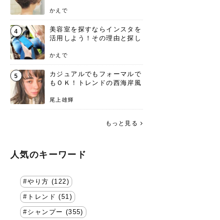
失わないポイント
かえで
美容室を探すならインスタを
4
活用しよう！その理由と探し
方を要チェック
かえで
カジュアルでもフォーマルで
5
もＯＫ！トレンドの西海岸風
ラフスタイル特集。
尾上雄輝
もっと見る
人気のキーワード
やり方 (122)
トレンド (51)
シャンプー (355)