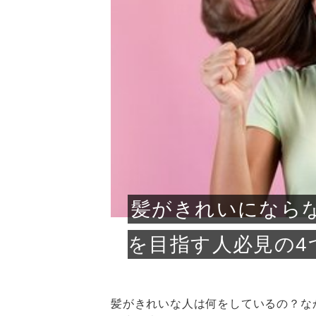
急に
人の
い原因.
めく..
ル...
時こそ.
本ケ
のシャ.
しい美.
のポ
める前.
と...
ヘッドス
と種
果。
血行を促
トリート
2026
2026
しばらく
髪をきれ
スキンケ
「たくさ
フェイス
顔の産毛
最近、な
できる.
魅力と、
効果が...
大きく変
すみカラ
ルでエア
ろそろ髪
ムを増や
ンプーに
に、実際
いうお悩
で抜くな
気がする
さろめ
の塗り...
く...
解...
思って...
頭皮の...
などの...
ものばか.
しょう...
感じて...
じつは...
ふと鏡を
痩身エス
落ち込ん
機器を使
メガネ
さくら
かえで
メガネ
さくら
さくら
あおい
あかり
あおい
あおい
その原...
技によ...
あおい
あかり
髪がきれいになら
を目指す人必見の4
髪がきれいな人は何をしているの？な