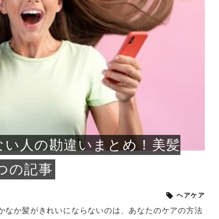
小じわが増えた？原因
手ならではの痩身効
ルルルン ハイドラのどれが
その医療ダイエット、後悔
..
.
..
ア
..
..
イント
..
直し...
「きれい...
の...
敗しに...
タン小顔☆
やり方...
えるヘア...
較・...
と、自...
なエ...
るのは...
パは、頭皮の汚れを落として
類の見分け方＆自宅で
オールハンドエステの
良い？その違いは？PDRN
しませんか？失敗する人の
進し、リラックス効果や美髪
メントの付け方で仕上がりは
春のトレンドカラーは明るめのく
年のショートウルフは、ナチュラ
美容室に行けていないし、そ
いに育てるには高価なアイテ
アで人気の発酵成分が、シャ
んのコスメを持っているの
ラインをすっきりさせたいと
をカミソリで剃って、毛抜き
んとなく運気が停滞している
新生活シーズン、朝の身支度を少しで
職場で浮かない落ち着いたトーンにし
2026年はレイヤーカットを使った髪型
美容室を倒産する数が増えているとい
毎日のちょっとした習慣で小顔は作れ
目元の印象を左右するのは目そのもの
ヘアアイロンを使うのが苦手、火傷が
メイクをしている時間も、スキンケア
サロンのメニューを見ていると、「リ
「ムダ毛が気になる」とお子さんが悩
SNSや雑誌で見かけた素敵なネイルデ
..
...
や...
共通点...
わります。今回は、毛先中心
ーです。ただし、髪がすでに
リーな仕上がりが今っぽい正
型を変えて気分転換したいと
す前に、洗い方や乾かし方、
も広がっています。無印良品
に使っているのはいつも同じ
みを抱えている方はいないで
ど、日々の自己処理を手間に
と悩んでいないでしょうか？
も短くしたい人は多いはず。じつは寝
たいけれど、どこか垢抜けた印象にし
のトレンドと重なり、ルーズウェーブ
うニュースがありました。もともと美
る！頭のこりをほぐしてフェイスライ
ではなく、頭皮の状態かもしれませ
怖いと感じている方はいないでしょう
の時間に変えるという発想から生まれ
ンパマッサージ」の他に「経絡マッサ
んでいる姿を見て、エステ脱毛を検討
ザインを、いざ自分の爪に試してみた
..
見て、急に小じわが増えたと
テと一言で言っても、最新の
癖は、...
たいと...
ヘ...
容室の...
ンのリ...
ん。以下...
か？そ...
たのが...
ージ」...
し始め...
ら、...
ルルルン ハイドラシリーズを使いたい
医師の管理のもと、科学的根拠に基づ
でいないでしょうか？じつは
ったものから、昔ながらの手
けれど、種類が多くてどれを選べばい
いて行う「医療ダイエット」は、自己
かえで
さくら
かえで
かえで
chicca
メガネ
さくら
あかり
あかり
あおい
さな
いか...
流のダ...
さな
さな
もっと見る
もっと見る
もっと見る
もっと見る
もっと見る
もっと見る
もっと見る
もっと見る
もっと見る
もっと見る
もっと見る
もっと見る
もっと見る
ない人の勘違いまとめ！美髪
つの記事
ヘアケア
かなか髪がきれいにならないのは、あなたのケアの方法