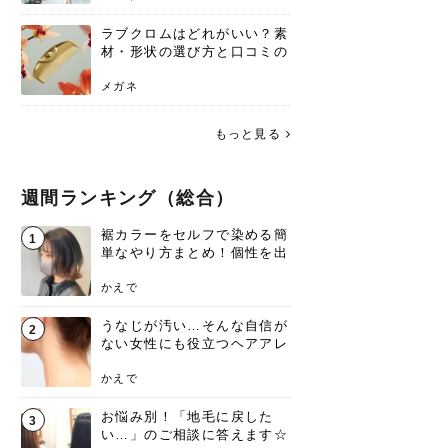
ラブクロムはどれがいい？素
材・形状の選び方と口コミの
真相
メガネ
もっと見る
週間ランキング（総合）
裾カラーをセルフで染める簡
1
単なやり方まとめ！個性を出
すなら今！
かえで
うなじが汚い…そんな自信が
2
ない女性にも役立つヘアアレ
ンジあります！
かえで
お悩み別！「地毛に戻した
3
い…」のご相談に答えます☆