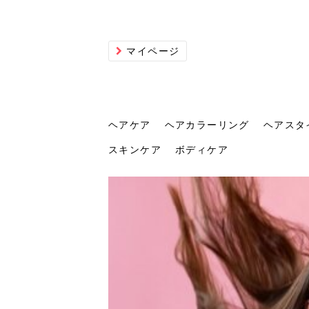
マイページ
ヘアケア
ヘアカラーリング
ヘアスタ
スキンケア
ボディケア
ヘアケア
ヘアカラーリング
ヘアスタイル
ヘアサロン
ヘッドスパ
スカルプケア
ヘアアイテム
メイク
エステ
脱毛
ネイル
スキンケア
ボディケア
トリ
髪の
202
美容
ヘッ
髪を
発酵
ミニ
針で
化粧
202
仕上
へ！2
新ト
い？
らな
い方
何が
少な
の効
毛」。
イド