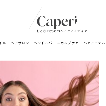
おとなのためのヘアケアメディア
イル
ヘアサロン
ヘッドスパ
スカルプケア
ヘアアイテム
ートメントの付け方で
くすみが気になる人
6年のショートウルフ最
室に行くのが恥ずかし
ドスパの落とし穴！知
育てるには？毎日の洗
エキスシャンプーって
マリストのメイク術｜
小顔を目指す！美容鍼
ノリが変わる「顔脱
6年運気アップネイルガ
朝の5分が変わる！寝癖がつ
ツヤと透明感で垢抜ける！
ルーズウェーブとは？2026
お気に入りのお店が倒産し
頭皮を刺激してお顔のリフ
頭皮マッサージで目がぱっ
アイロンが苦手でも大丈
V3ファンデーションは危な
リンパマッサージと経絡マ
子供の脱毛、日焼け肌はN
そのネイル、本当に似合っ
がりが変わる｜効かな
026春トレンドの明る
レンドとは？ナチュラ
髪質の変化に気づいた
いと損する真実
と生活習慣を見直す基
いいの？無印良品など
いアイテムで「自分ら
果と後悔しない選び方
4つのメリットと、始
を公開！幸運を呼ぶ色
かない予防方法と時短寝癖
自然なヘアカラーで作る
年の注目スタイルと長さ別
た後の美容室の探し方！失
トアップ♪毎日こつこつカン
ちりする理由は？具体的な
夫！ブラッシング感覚で使
い？針の仕組み・全4種比
ッサージの違いとは？効果
G？親子で学ぶ、安心・安全
てる？指先をきれいに見え