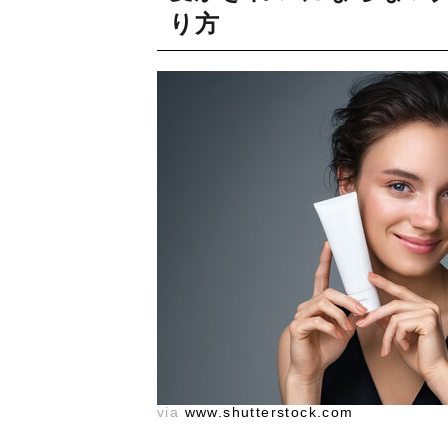
り方
via
www.shutterstock.com