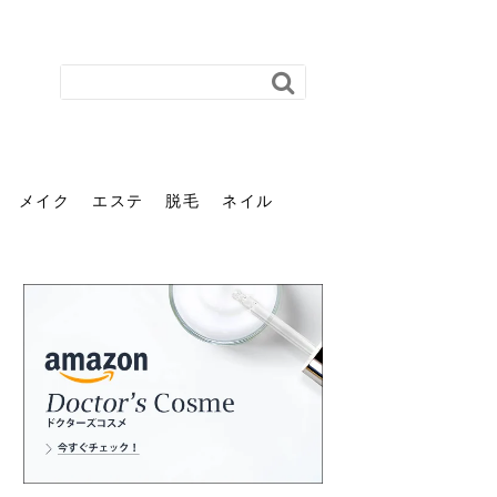
メイク
エステ
脱毛
ネイル
花粉で髪がパサパサするの
肌に合う髪色、どう見つけ
40代のパーマがダレる原因
前髪を薄くするための美容
ヘッドスパで頭皮をケアし
ストレスで髪の毛はどう変
40代の髪を悩みに最適！韓
「おしゃれ」と「身だしな
エステの勧誘が怖い人へ。
「今さら」なんて言わせな
オフィスネイルでも「キラ
はなぜ？原因と落とし方・
る？「イエベ」「ブルベ」
とは？自宅でできる復活術
院の頼み方とは？失敗しな
よう！ヘッドスパの効果と
わる？抜け毛・パサつきの
国発「ダリーフ」でヘアセ
み」は違う。相手に信頼感
断ることは悪くない。自分
い。40代のVIO・顔脱毛、
キラ」はOK？派手に見えな