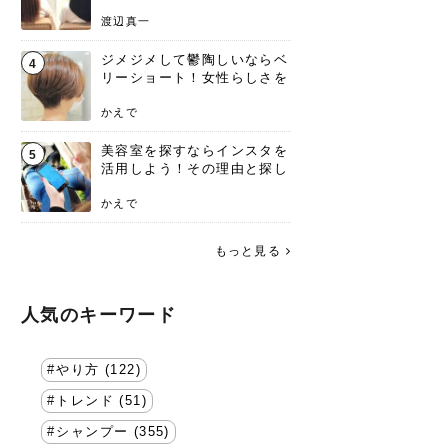
渡辺真一
ジメジメして鬱陶しいならベ
4
リーショート！女性らしさを
失わないポイント
かえで
美容室を探すならインスタを
5
活用しよう！その理由と探し
方を要チェック
かえで
もっと見る
人気のキーワード
やり方 (122)
トレンド (51)
シャンプー (355)