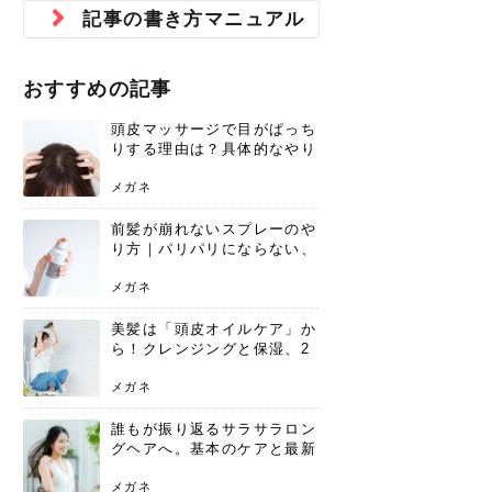
ジュベルック スキンの効果
本気の痩身と体質改善に。
防ぎ方を紹介
診断と...
と長...
いため...
おすすめの人
原因と...
ット...
を与え...
を守る...
賢...
い上...
記事の書き方マニュアル
とは？毛穴・ニキビ跡への
アーユルヴェーダに基づく
花粉の季節になると、髪がパサつく、
美容室で素敵なヘアカラーに染めても
パーマをかけたばかりなのに、もうカ
前髪は薄くしたほうが今風でおしゃれ
普段目に見えない頭皮ですが、何のケ
最近、髪のツヤがなくなったという方
韓国コスメを使うのは若い子だけだと
新しい環境に臨むとき、多くの人が意
「初回限定〇〇円！」そんなお得な体
40代になって、ふと自分のムダ毛のこ
仕事中も、ふとした瞬間に自分の指先
変化...
「イン...
広がる、手触りが悪いと感じた経験は
らったのに、家に帰って鏡を見たら、
ールがダレてしまったと感じている方
だと思っている人は、前髪を早く変え
アもせずに放っておくとダメージが蓄
や、抜け毛が増えたと悩んでいる方
思っていないでしょうか？ダリーフの
識するのが「身だしなみ」です。特に
験エステに行ってみたいけど、『押し
とが気になり始めたけど、「今から脱
を見て、気分が上がるという心ときめ
ありま...
「なん...
はいな...
たいと...
積して...
は、スト...
グラム...
メイク...
に弱い...
毛を...
く「キ...
ニキビ跡の凸凹をどうにかしたいと、
自己流のダイエットではなかなか落ち
おすすめの記事
肌の質感でお悩みではないでしょう
ない、頑固な脂肪やセルライトを、本
さくら
かえで
メガネ
かえで
yukarin
さくら
さくら
さな
さな
さな
あおい
か？肌に...
気で体...
頭皮マッサージで目がぱっち
ゆい
さな
りする理由は？具体的なやり
方と継続のコツを解説
メガネ
前髪が崩れないスプレーのや
り方｜パリパリにならない、
自然なキープ術を解説
メガネ
美髪は「頭皮オイルケア」か
ら！クレンジングと保湿、2
つの方法と効果を解説
メガネ
誰もが振り返るサラサラロン
グヘアへ。基本のケアと最新
トレンドスタイル
メガネ