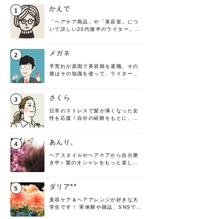
かえで
1
「ヘアケア商品」や「美容室」につ
いて詳しい20代後半のライター。楽
しみながら執筆させていただきま
す！
メガネ
2
手荒れが原因で美容師を退職。その
後はその知識を使って、ライターと
して転身したヘアケアオタクです。
髪の知識をわかりやすく紹介しま
す！
さくら
3
日常のストレスで髪が薄くなった女
性を応援！自分の経験をもとに、執
筆させていただきました。
あんり。
4
ヘアスタイルやヘアケアから自分磨
き中♪ 髪のオシャレをもっと楽しめ
るよう、日々勉強＆実践しています
♡ 役立つ情報をお届けできるように
頑張ります！よろしくお願いしま
ダリア**
5
す。
美容ケア＆ヘアアレンジが好きな大
学生です！ 実体験や雑誌、SNSで知
った情報を書いていこうと思いま