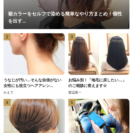
裾カラーをセルフで染める簡単なやり方まとめ！個性
を出す...
2
3
うなじが汚い…そんな自信がない
お悩み別！「地毛に戻したい…」
女性にも役立つヘアアレン...
のご相談に答えます☆
かえで
渡辺真一
4
5