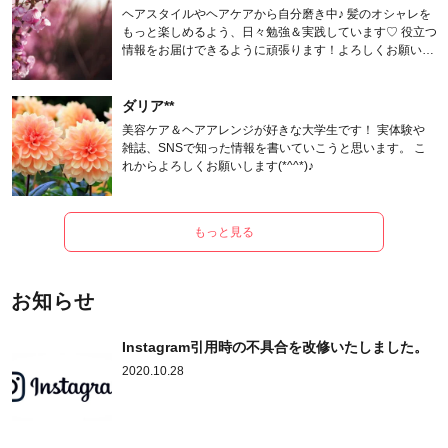
ヘアスタイルやヘアケアから自分磨き中♪ 髪のオシャレを
もっと楽しめるよう、日々勉強＆実践しています♡ 役立つ
情報をお届けできるように頑張ります！よろしくお願いし
ます。
ダリア**
美容ケア＆ヘアアレンジが好きな大学生です！ 実体験や
雑誌、SNSで知った情報を書いていこうと思います。 こ
れからよろしくお願いします(*^^*)♪
もっと見る
お知らせ
Instagram引用時の不具合を改修いたしました。
2020.10.28