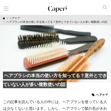
H
ヘアケア
o
ヘアブラシの本当の使い方を知ってる？意外とできていない人が多い複数使いの話
m
e
ヘアブラシの本当の使い方を知ってる？意外とでき
ていない人が多い複数使いの話
ヘアケア
この記事を読んでいる人の中には、ヘアブラシを使っている人
は少なくないと思います。しかし、ヘアブラシで髪の毛がきれ