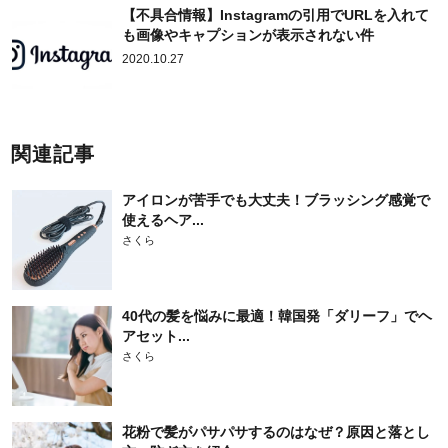
【不具合情報】Instagramの引用でURLを入れて
も画像やキャプションが表示されない件
2020.10.27
関連記事
アイロンが苦手でも大丈夫！ブラッシング感覚で
使えるヘア...
さくら
40代の髪を悩みに最適！韓国発「ダリーフ」でヘ
アセット...
さくら
花粉で髪がパサパサするのはなぜ？原因と落とし