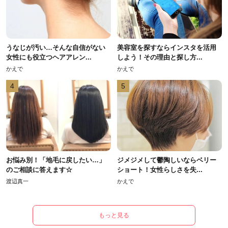
うなじが汚い…そんな自信がない
美容室を探すならインスタを活用
女性にも役立つヘアアレン...
しよう！その理由と探し方...
かえで
かえで
4
5
お悩み別！「地毛に戻したい…」
ジメジメして鬱陶しいならベリー
のご相談に答えます☆
ショート！女性らしさを失...
渡辺真一
かえで
もっと見る