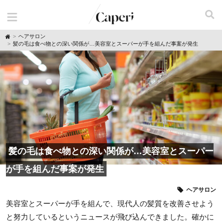
H
ヘアサロン
o
髪の毛は食べ物との深い関係が…美容室とスーパーが手を組んだ事案が発生
m
e
髪の毛は食べ物との深い関係が…美容室とスーパー
が手を組んだ事案が発生
ヘアサロン
美容室とスーパーが手を組んで、現代人の髪質を改善させよう
と努力しているというニュースが飛び込んできました。確かに