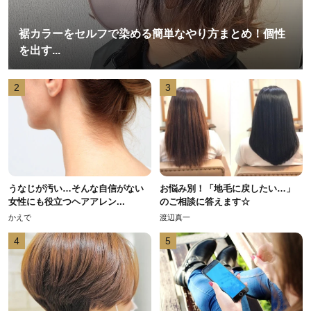
裾カラーをセルフで染める簡単なやり方まとめ！個性
を出す...
2
3
うなじが汚い…そんな自信がない
お悩み別！「地毛に戻したい…」
女性にも役立つヘアアレン...
のご相談に答えます☆
かえで
渡辺真一
4
5