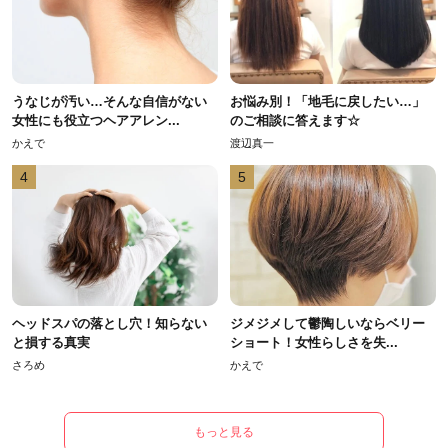
うなじが汚い…そんな自信がない
お悩み別！「地毛に戻したい…」
女性にも役立つヘアアレン...
のご相談に答えます☆
かえで
渡辺真一
4
5
ヘッドスパの落とし穴！知らない
ジメジメして鬱陶しいならベリー
と損する真実
ショート！女性らしさを失...
さろめ
かえで
もっと見る