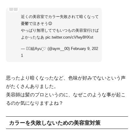
近くの美容室でカラー失敗されて暗くなって
憂鬱で泣きそう😌
やっぱり無理してでもいつもの美容室行けば
よかったなあ
pic.twitter.com/cVfwy8HXst
— ま⃝組Ayu︎︎︎︎¨̮♡︎ (@aym__00)
February 9, 202
1
思ったより暗くなったなど、色味が好みでないという声
がたくさんありました。
美容師は髪のプロというのに、なぜこのような事が起こ
るのか気になりますよね？
カラーを失敗しないための美容室対策