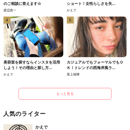
のご相談に答えます☆
ショート！女性らしさを失...
渡辺真一
かえで
4
5
美容室を探すならインスタを活用
カジュアルでもフォーマルでもＯ
しよう！その理由と探し方...
Ｋ！トレンドの西海岸風ラ...
かえで
尾上雄輝
もっと見る
人気のライター
かえで