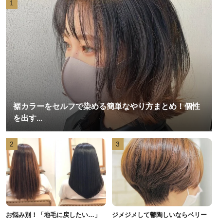
1
裾カラーをセルフで染める簡単なやり方まとめ！個性
を出す...
2
3
お悩み別！「地毛に戻したい…」
ジメジメして鬱陶しいならベリー