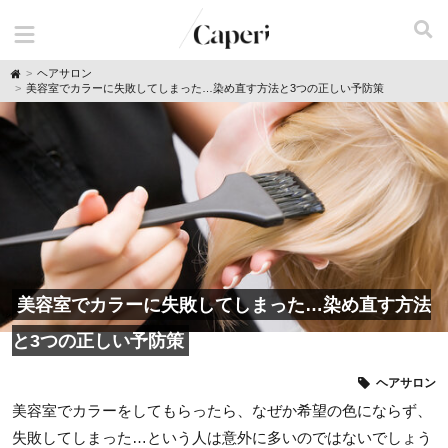
H
ヘアサロン
o
美容室でカラーに失敗してしまった…染め直す方法と3つの正しい予防策
m
e
美容室でカラーに失敗してしまった…染め直す方法
と3つの正しい予防策
ヘアサロン
美容室でカラーをしてもらったら、なぜか希望の色にならず、
失敗してしまった…という人は意外に多いのではないでしょう