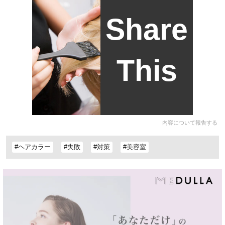
Share
This
内容について報告する
#ヘアカラー
#失敗
#対策
#美容室