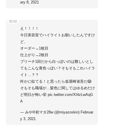
ary 8, 2021
え！！！！
今日美容室でハイライトお願いしたんですけ
ど、
オーダー→1枚目
仕上がり→2枚目
ブリーチ1回だから白っぽいのは難しいとし
てもこんな黄色っぽい？そもそもこれハイラ
イト…？？
何かに似てる！と思ったら仮屋崎省吾だ😱
そもそも職場が…髪色に関してはゆるめだけ
ど明日が怖い😵
pic.twitter.com/XI4zLwAqG
A
— みや®︎初マタ28w (@miyazoskin)
Februar
y 3, 2021